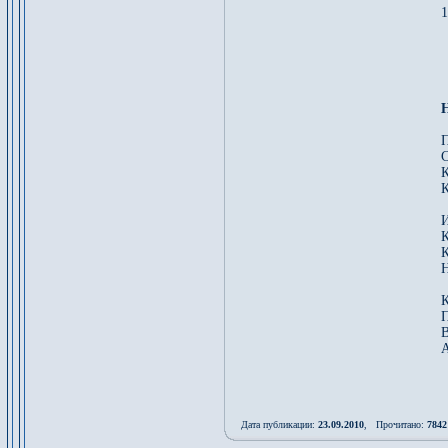
1
П
С
К
К
И
К
К
Н
К
П
В
А
Дата публикации:
23.09.2010
, Прочитано:
7842