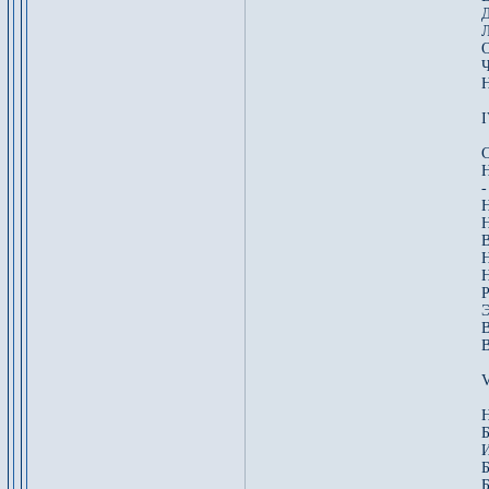
Д
Л
О
Н
С
Н
-
Н
В
Н
Н
Р
Э
В
В
Н
Б
И
Б
Б