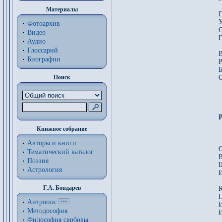
Материалы
П
У
Фотоархив
О
Видео
П
Аудио
Глоссарий
В
Биографии
Р
Б
Поиск
С
Книжное собрание
Авторы и книги
О
Тематический каталог
В
Поэзия
Астрология
И
Г.А. Бондарев
К
Антропос
Методософия
И
Философия cвободы