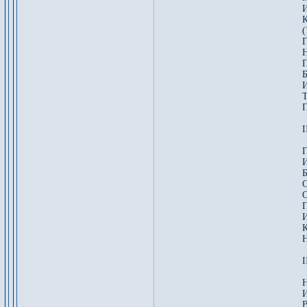
И
К
(
Г
Н
П
Б
И
Т
П
I
Г
И
Б
С
О
П
И
К
I
Н
И
В