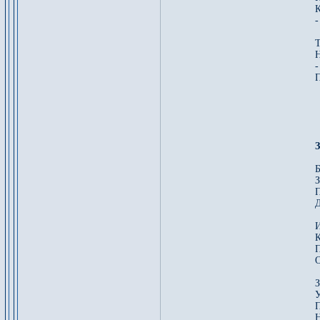
К
-
Т
Н
-
П
Б
З
П
Д
И
К
П
О
З
У
П
Н