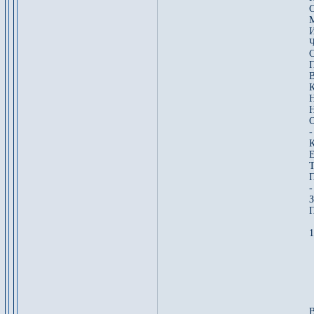
С
И
Ч
П
В
К
Н
Н
О
-
К
Е
Т
П
-
З
П
1
В