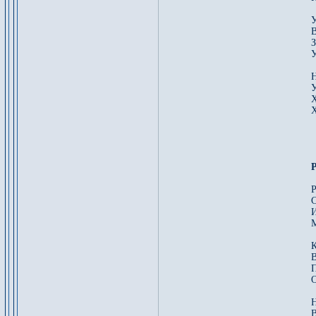
У
В
З
У
Н
У
Х
Х
Р
С
И
К
В
П
О
Н
В