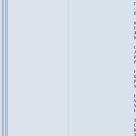
Г
-
В
К
Н
Ж
К
С
А
Р
Р
Б
Р
М
Н
М
Н
Т
О
К
Т