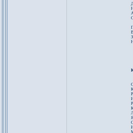
Д
Н
А
С
П
В
З
Н
О
К
Р
И
Р
К
Л
О
И
М