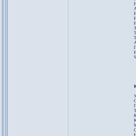
Н
А
И
И
З
Т
Т
А
Г
И
Ч
У
С
Г
Т
К
К
М
О
Н