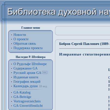
Главное меню
Новости
О проекте
Обратная связь
Бобров Сергей Павлович (1889-
Поддержка проекта
Изюранные стихотворени
Наследие Р. Штейнера
О Рудольфе Штейнере
Содержание GA
L
Русский архив GA
Изданные книги
С
География лекций
Б
В
Календарь души
18 нед.
И
GA-Katalog
GA-Beiträge
Н
Vortragsverzeichnis
Н
И
GA-Unveröffentlicht
И