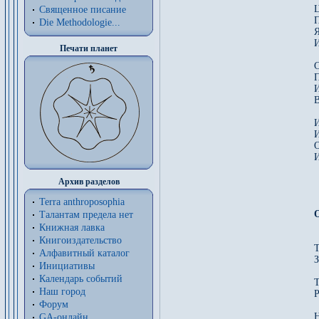
Священное писание
П
Die Methodologie...
Я
И
Печати планет
С
П
И
И
И
И
Архив разделов
Terra anthroposophia
Талантам предела нет
Книжная лавка
Книгоиздательство
Т
Алфавитный каталог
З
Инициативы
Календарь событий
Т
Наш город
Р
Форум
Н
GA-онлайн