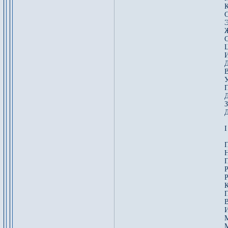
К
Э
Ж
С
Ц
И
Д
В
У
П
Д
З
I
П
Н
П
Р
Р
К
П
В
И
М
М