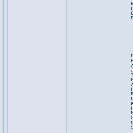
Б
Б
Ш
К
А
Л
Т
В
А
Н
В
Г
К
Н
И
Я
С
Я