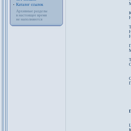
Каталог ссылок
Архивные разделы
К
в настоящее время
Н
не наполняются
Т
Н
П
М
Т
О
П
Ц
К