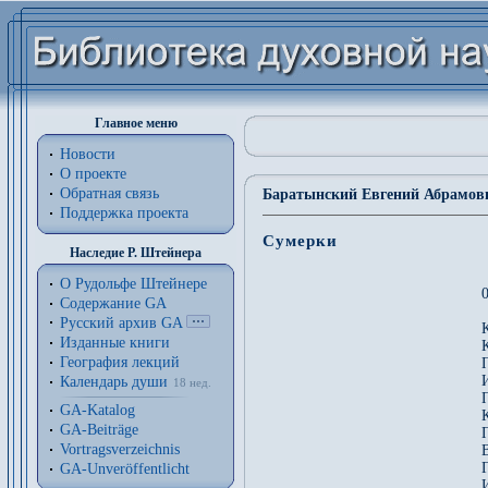
Главное меню
Новости
О проекте
Обратная связь
Баратынский Евгений Абрамови
Поддержка проекта
Сумерки
Наследие Р. Штейнера
О Рудольфе Штейнере
Содержание GA
Русский архив GA
Изданные книги
География лекций
Календарь души
18 нед.
GA-Katalog
GA-Beiträge
Vortragsverzeichnis
GA-Unveröffentlicht