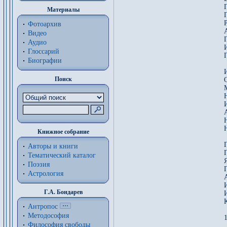
Г
Материалы
Г
Фотоархив
Видео
Г
Аудио
Глоссарий
Биографии
Поиск
Н
Книжное собрание
Авторы и книги
Тематический каталог
Поэзия
Астрология
Г.А. Бондарев
Антропос
Методософия
1
Философия cвободы