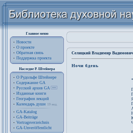
Главное меню
Новости
О проекте
Обратная связь
Селицкий Владимир Вадимович 
Поддержка проекта
Ночи бдень
Наследие Р. Штейнера
О Рудольфе Штейнере
*
Содержание GA
Русский архив GA
Изданные книги
География лекций
Календарь души
19 нед.
GA-Katalog
GA-Beiträge
Vortragsverzeichnis
GA-Unveröffentlicht