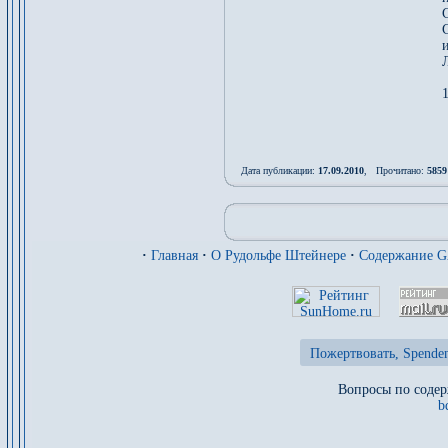
1
Дата публикации:
17.09.2010
, Прочитано:
5859
·
Главная
·
О Рудольфе Штейнере
·
Содержание 
Пожертвовать, Spenden
Вопросы по содер
b