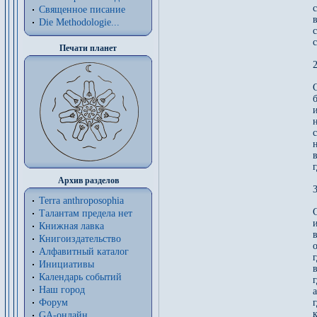
Священное писание
Die Methodologie...
Печати планет
2
в
г
Архив разделов
3
Terra anthroposophia
Талантам предела нет
Книжная лавка
Книгоиздательство
Алфавитный каталог
Инициативы
Календарь событий
Наш город
а
Форум
к
GA-онлайн