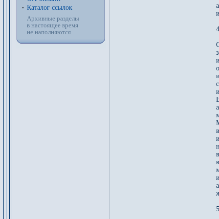
а
Каталог ссылок
Архивные разделы
в настоящее время
4
не наполняются
и
а
5