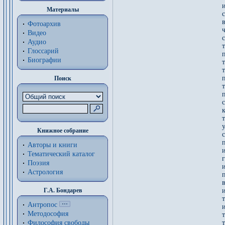
Материалы
Фотоархив
ч
Видео
с
Аудио
Глоссарий
п
Биографии
Поиск
т
Книжное собрание
Авторы и книги
Тематический каталог
Поэзия
и
Астрология
Г.А. Бондарев
Антропос
Методософия
Философия cвободы