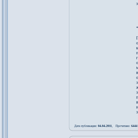
*
Г
г
о
в
з
п
в
и
Дата публикации:
04.04.2011
, Прочитано:
6444