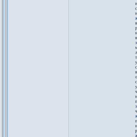
и
н
в
з
л
у
в
о
п
ж