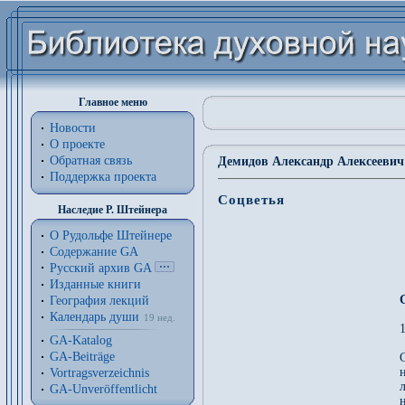
Главное меню
Новости
О проекте
Обратная связь
Демидов Александр Алексеевич 
Поддержка проекта
Соцветья
Наследие Р. Штейнера
О Рудольфе Штейнере
Содержание GA
Русский архив GA
Изданные книги
География лекций
Календарь души
19 нед.
1
GA-Katalog
GA-Beiträge
Vortragsverzeichnis
GA-Unveröffentlicht
н