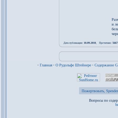
*
Раз
и л
бел
чер
Дата публикации:
10.09.2010
, Прочитано:
5667
·
Главная
·
О Рудольфе Штейнере
·
Содержание 
Пожертвовать, Spenden
Вопросы по содер
b