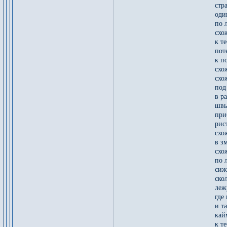
стр
оди
по 
схо
к т
пот
к п
схо
схо
под
в р
швы
при
рис
схо
в з
схо
по 
сиж
ско
леж
где
и т
кай
к т