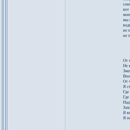
сон
вот
мое
мы 
вод
не 
не 
Ф
*
От 
Не 
Зме
Впо
От 
Я с
Где
Где
Над
Зах
Я в
Я п