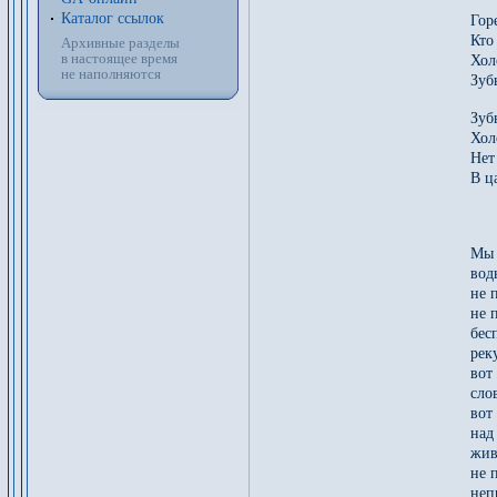
Каталог ссылок
Гор
Кто
Архивные разделы
в настоящее время
Хол
не наполняются
Зуб
Зуб
Хол
Нет
В ц
Мы 
вод
не 
не 
бес
рек
вот
сло
вот
над
жив
не 
неп