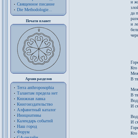
и ж
Священное писание
зло
Die Methodologie...
да 
раз
Печати планет
и л
бел
чер
Гор
Кто
Меж
Архив разделов
В т
Terra anthroposophia
Меж
Талантам предела нет
В т
Книжная лавка
Вод
Книгоиздательство
И с
Алфавитный каталог
Инициативы
Вод
Календарь событий
И с
Наш город
Гор
Форум
Кто
GA-онлайн