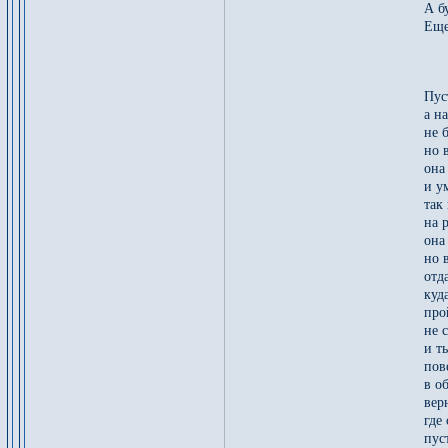
А б
Еще
Пус
а н
не 
но 
она
и у
так
на 
она
но 
отд
куд
про
не 
и т
пов
в о
вер
где
пус