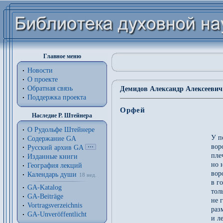
Главное меню
Новости
О проекте
Обратная связь
Демидов Александр Алексеевич 
Поддержка проекта
Орфей
Наследие Р. Штейнера
*
О Рудольфе Штейнере
У п
Содержание GA
вор
Русский архив GA
пле
Изданные книги
но 
География лекций
вор
Календарь души
18 нед.
в г
GA-Katalog
тол
GA-Beiträge
не 
Vortragsverzeichnis
раз
GA-Unveröffentlicht
и л