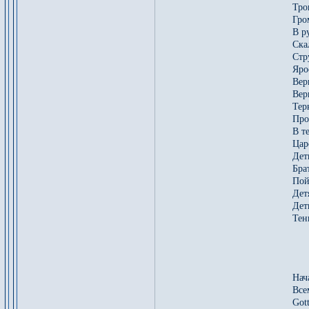
Тро
Гро
В р
Ска
Стр
Яро
Вер
Вер
Тер
Про
В т
Цар
Дет
Бра
Пой
Дет
Дет
Тен
1
*
Нач
Все
Gott