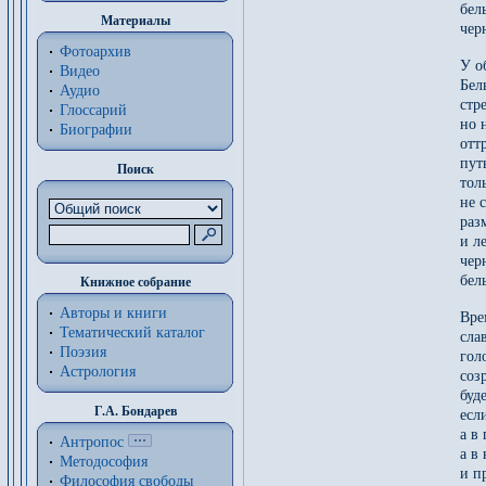
бел
Материалы
чер
Фотоархив
У о
Видео
Бел
Аудио
стр
Глоссарий
но 
Биографии
отт
пут
Поиск
тол
не 
раз
и л
чер
бел
Книжное собрание
Авторы и книги
Вре
Тематический каталог
сла
Поэзия
гол
Астрология
соз
буде
Г.А. Бондарев
есл
а в
Антропос
а в
Методософия
и п
Философия cвободы