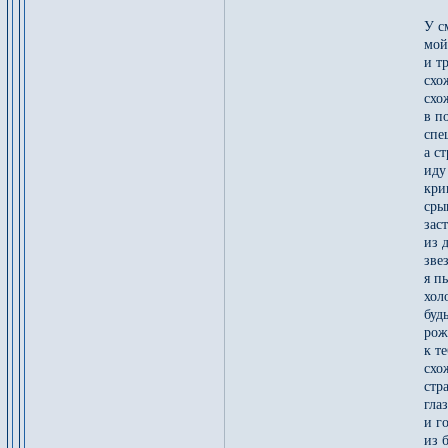
*
У с
мой
и т
схо
схо
в п
спе
а с
иду
кри
сры
зас
из 
зве
я п
хол
буд
рож
к т
схо
стр
гла
и г
из 