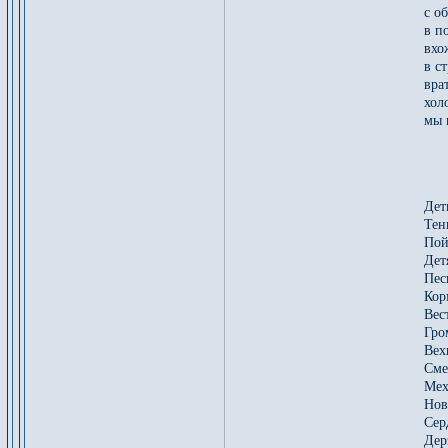
с о
в п
вхо
в с
вра
хол
мы 
*
Дет
Тен
Пой
Дет
Пес
Кор
Вес
Гро
Вех
Сме
Мех
Нов
Сер
Дер