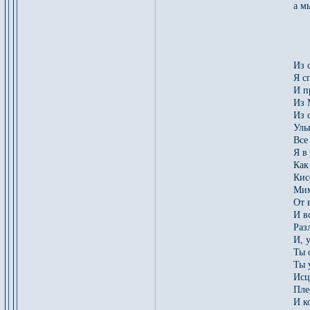
а м
*
Из 
Я с
И п
Из 
Из 
Улы
Все
Я в
Как
Кис
Мим
От 
И в
Раз
И, 
Ты 
Ты 
Исц
Пле
И к