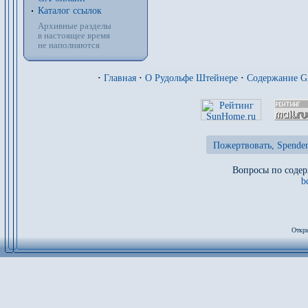
Каталог ссылок
Архивные разделы
в настоящее время
не наполняются
·
Главная
·
О Рудольфе Штейнере
·
Содержание 
Пожертвовать, Spenden
Вопросы по содер
b
Откры