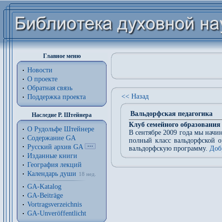
Главное меню
Новости
О проекте
Обратная связь
<< Назад
Поддержка проекта
Вальдорфская педагогика
Наследие Р. Штейнера
Клуб семейного образования
О Рудольфе Штейнере
В сентябре 2009 года мы начи
Содержание GA
полный класс вальдорфской о
Русский архив GA
вальдорфскую программу.
Доб
Изданные книги
География лекций
Календарь души
18 нед.
GA-Katalog
GA-Beiträge
Vortragsverzeichnis
GA-Unveröffentlicht