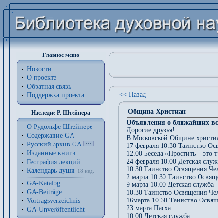
Главное меню
Новости
О проекте
Обратная связь
<< Назад
Поддержка проекта
Община Христиан
Наследие Р. Штейнера
Объявления о ближайших вс
О Рудольфе Штейнере
Дорогие друзья!
Содержание GA
В Московской Общине христиа
Русский архив GA
17 февраля 10.30 Таинство Ос
Изданные книги
12.00 Беседа «Простить – это 
24 февраля 10.00 Детская служ
География лекций
10.30 Таинство Освящения Че
Календарь души
18 нед.
2 марта 10.30 Таинство Освящ
GA-Katalog
9 марта 10.00 Детская служба
GA-Beiträge
10.30 Таинство Освящения Че
16марта 10.30 Таинство Освя
Vortragsverzeichnis
23 марта Пасха
GA-Unveröffentlicht
10.00 Детская служба