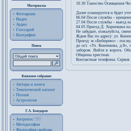
10.30 Таинство Освящения Ч
Материалы
Далее планируется и будет уто
Фотоархив
06.04 После службы – крещен
Видео
27.04 После службы – выезд н
Аудио
04.05 Приезд Д. Хорнемана на 
Глоссарий
Не забудьте, пожалуйста, смен
Биографии
Ждем Вас по адресу: ул. Конен
Проезд: м.«Бибирево» - после
до ост. «Ул. Коненкова, д.8»,
Поиск
забором. Войти в ворота. Обо
Общины христиан.
Контактные телефоны: Серков А
Книжное собрание
Авторы и книги
Тематический каталог
Поэзия
Астрология
Г.А. Бондарев
Антропос
Методософия
Философия cвободы