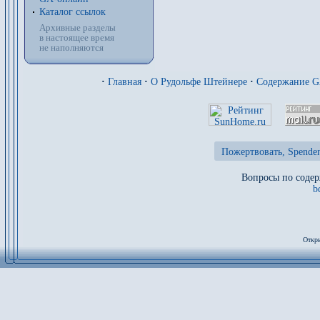
Каталог ссылок
Архивные разделы
в настоящее время
не наполняются
·
Главная
·
О Рудольфе Штейнере
·
Содержание 
Пожертвовать, Spenden
Вопросы по содер
b
Откры