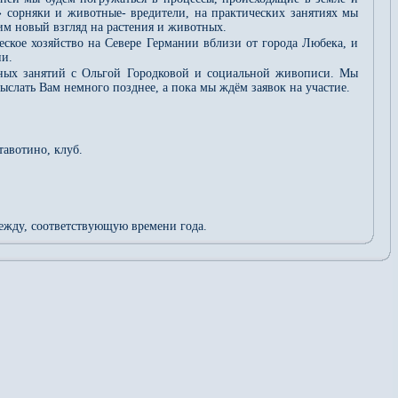
» сорняки и животные- вредители, на практических занятиях мы
м новый взгляд на растения и животных.
ское хозяйство на Севере Германии вблизи от города Любека, и
ии.
льных занятий с Ольгой Городковой и социальной живописи. Мы
слать Вам немного позднее, а пока мы ждём заявок на участие.
тавотино, клуб.
ежду, соответствующую времени года.