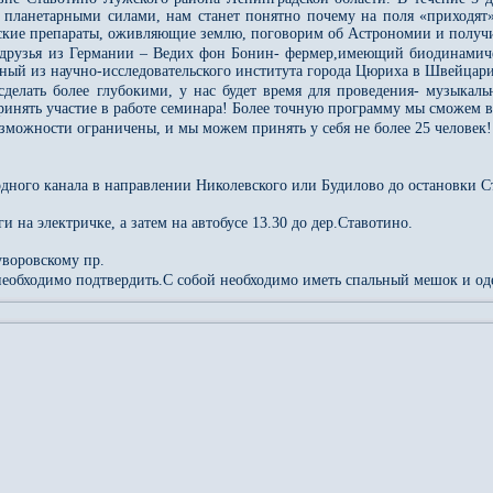
с планетарными силами, нам станет понятно почему на поля «приходят
ские препараты, оживляющие землю, поговорим об Астрономии и получи
 друзья из Германии – Ведих фон Бонин- фермер,имеющий биодинамиче
ный из научно-исследовательского института города Цюриха в Швейцар
делать более глубокими, у нас будет время для проведения- музыка
нять участие в работе семинара! Более точную программу мы сможем вы
зможности ограничены, и мы можем принять у себя не более 25 человек!
одного канала в направлении Николевского или Будилово до остановки С
ги на электричке, а затем на автобусе 13.30 до дер.Ставотино.
уворовскому пр.
 необходимо подтвердить.С собой необходимо иметь спальный мешок и од