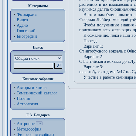
растениях в их взаимосвязи 
Материалы
научимся делать биодинамиче
Фотоархив
В этом нам будут помогать
Флориан Лейбер- молодой учё
Видео
Чтобы полученные знания с
Аудио
приглашаем всех желающих при
Глоссарий
К сожалению, пока наши во
Биографии
Проезд:
Вариант 1:
Поиск
От автобусного вокзала с Обв
Вариант 2:
С Балтийского вокзала до г.Лу
Вариант 3:
на автобусе от дома №17 по С
Участие в работе семинара
Книжное собрание
Авторы и книги
Тематический каталог
Поэзия
Астрология
Г.А. Бондарев
Антропос
Методософия
Философия cвободы