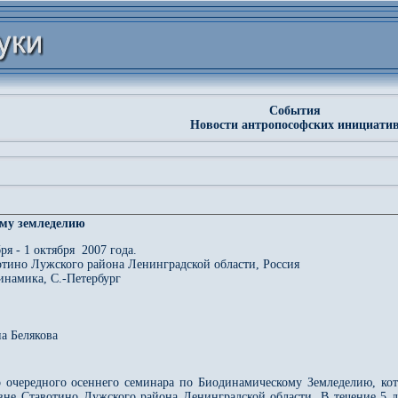
События
Новости антропософских инициати
му земледелию
бря - 1 октября 2007 года.
отино Лужского района Ленинградской области, Россия
инамика, С.-Петербург
а Белякова
 очередного осеннего семинара по Биодинамическому Земледелию, кото
вне Ставотино Лужского района Ленинградской области. В течение 5 