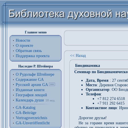
Главное меню
Новости
О проекте
Обратная связь
<< Назад
Поддержка проекта
Биодинамика
Наследие Р. Штейнера
Семинар по Биодинамическо
О Рудольфе Штейнере
Содержание GA
Дата, Время
: 27 сентя
Русский архив GA
Место
: Деревня Старов
Организатор
: ОО Биод
Изданные книги
Телефон
:
География лекций
+7 812 274 6518
Календарь души
18 нед.
+7 911 292 6415
GA-Katalog
Контактное лицо
: Ирин
GA-Beiträge
Vortragsverzeichnis
Дорогие друзья!
GA-Unveröffentlicht
Не за горами время нашего
обычно он проводится в дере