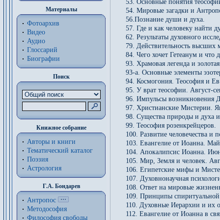
53. Основные понятия теософи
Материалы
54. Мировые загадки и Антроп
56.Познание души и духа.
Фотоархив
57. Где и как человеку найти д
Видео
62. Результаты духовного иссле
Аудио
79. Действительность высших 
Глоссарий
84. Чего хочет Гетеанум и что
Биографии
93. Храмовая легенда и золотая
93-а. Основные элементы эзоте
Поиск
94. Космогония. Теософия и Ев
95. У врат теософии. Август-се
96. Импульсы возникновения Д
97. Христианские Мистерии. Ян
98. Существа природы и духа и
99. Теософия розенкрейцеров.
Книжное собрание
100. Развитие человечества и 
Авторы и книги
103. Евангелие от Иоанна. Май
Тематический каталог
104. Апокалипсис Иоанна. Июн
Поэзия
105. Мир, Земля и человек. Авг
Астрология
106. Египетские мифы и Мистер
107. Духовнонаучная психологи
Г.А. Бондарев
108. Ответ на мировые жизне
109. Принципы спиритуальной 
Антропос
110. Духовные Иерархии и их о
Методософия
112. Евангелие от Иоанна в св
Философия cвободы