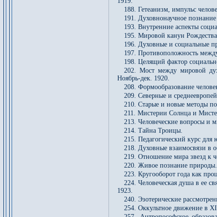
1919.
188. Гетеанизм, импульс челов
191. Духовнонаучное познание 
193. Внутренние аспекты социа
195. Мировой канун Рождества
196. Духовные и социальные пр
197. Противоположность между
198. Целящий фактор социальн
202. Мост между мировой ду
Ноябрь-дек. 1920.
208. Формообразование человек
209. Северные и среднеевропей
210. Старые и новые методы по
211. Мистерии Солнца и Мисте
213. Человеческие вопросы и м
214. Тайна Троицы.
215. Педагогический курс для 
218. Духовные взаимосвязи в о
219. Отношение мира звезд к ч
220. Живое познание природы.
223. Кругооборот года как про
224. Человеческая душа в ее с
1923.
240. Эзотерические рассмотрен
254. Оккультное движение в XI
257. Антропософское образов