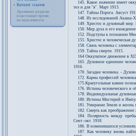
145. Какое значение имеет окк
Каталог ссылок
тел и для "я". Март 1913.
Архивные разделы
147. Тайны Порога. Август 191
в настоящее время
148. Из исследований Акаша-Х
не наполняются
149. Христос и духовный мир. 
150. Мир духа и его вхождение
152. Подступы к познанию Мис
155. Христос и человеческая 
158. Связь человека с элемент
159. Тайна смерти. 1915.
164 Оккультное движение в ХІХ
165. Духовное единение челов
1916.
170. Загадки человека. - Духо
172. Карма профессий человека;
175.Краеугольные камни позна
176. Истины человеческого и о
178. Индивидуальные духовные 
180. Истины Мистерий и Импул
181. Умирание Земли и жизнь 
182. Смерть как преображение 
184. Полярность между пребы
Сент.-окт. 1918.
186. В изменившихся условиях
187. Как человеку вновь найт