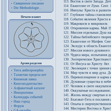
113. Восток в свете Запада. Де
Священное писание
114. Евангелие от Луки. Сент. 
Die Methodologie...
116. Импульс Христа и развитие
117. Глубокие тайны становлен
Печати планет
118. Событие явления Христа в
119. Макрокосм и микрокосм.
120. Откровения кармы. Май 1
121. Миссия отдельных Душ на
122. Тайны библейского творен
123. Евангелие от Матфея. Сент
124. Экскурс в область Евангел
127. Миссия нового духовного 
129. Чудеса мира, испытания д
130. Эзотерическое Христианст
Архив разделов
131. От Иисуса ко Христу. 0кт. 
132. Эволюция с точки зрения 
Terra anthroposophia
134. Мир чувств и мир духа. Де
Талантам предела нет
135. Перевоплощение и карма и
Книжная лавка
136. Духовные существа в небе
Книгоиздательство
137. Человек в свете оккультиз
Алфавитный каталог
140. Оккультные исследования
Инициативы
141. Жизнь между смертью и н
Календарь событий
142. Бхагават-Гита и послания 
Наш город
143. Опыты в сверхчувственном
Форум
144. Мистерии Востока и Христ
GA-онлайн