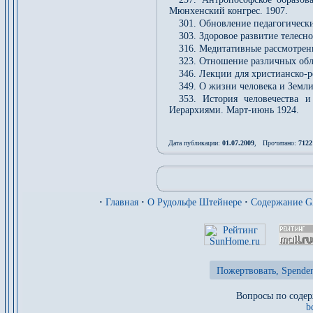
Мюнхенский конгрес. 1907.
301. Обновление педагогическ
303. Здоровое развитие телесн
316. Медитативные рассмотрени
323. Отношение различных обл
346. Лекции для христианско-р
349. О жизни человека и Земли
353. История человечества и
Иерархиями. Март-июнь 1924.
Дата публикации:
01.07.2009
, Прочитано:
7122
·
Главная
·
О Рудольфе Штейнере
·
Содержание 
Пожертвовать, Spenden
Вопросы по содер
b