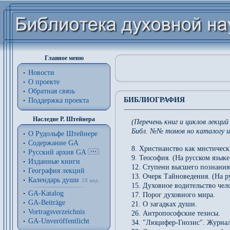
Главное меню
Новости
О проекте
Обратная связь
БИБЛИОГРАФИЯ
Поддержка проекта
Наследие Р. Штейнера
(Перечень книг и циклов лекц
Библ. №№ томов но каталогу и
О Рудольфе Штейнере
Содержание GA
8. Христианство как мистичес
Русский архив GA
9. Теософия. (На русском языке
Изданные книги
12. Ступени высшего познания
География лекций
13. Очерк Тайноведения. (На р
Календарь души
18 нед.
15. Духовное водительство чело
GA-Katalog
17. Порог духовного мира.
GA-Beiträge
21. О загадках души.
Vortragsverzeichnis
26. Антропософские тезисы.
GA-Unveröffentlicht
34. "Люцифер-Гнозис". Журнал