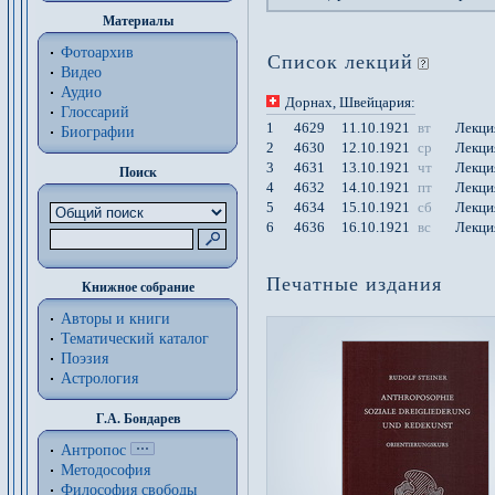
Материалы
Фотоархив
Список лекций
Видео
Аудио
Дорнах
, Швейцария
:
Глоссарий
1
4629
11.10.1921
вт
Лекци
Биографии
2
4630
12.10.1921
ср
Лекци
3
4631
13.10.1921
чт
Лекци
Поиск
4
4632
14.10.1921
пт
Лекци
5
4634
15.10.1921
сб
Лекци
6
4636
16.10.1921
вс
Лекци
Печатные издания
Книжное собрание
Авторы и книги
Тематический каталог
Поэзия
Астрология
Г.А. Бондарев
Антропос
Методософия
Философия cвободы