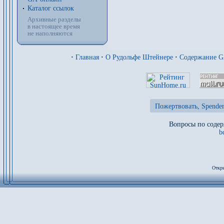
Каталог ссылок
Архивные разделы
в настоящее время
не наполняются
·
Главная
·
О Рудольфе Штейнере
·
Содержание 
Пожертвовать, Spenden
Вопросы по содер
b
Откры