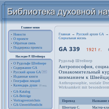
Главное меню
Главная
→
Русский архив GA
→
Новости
Социальная жизнь
О проекте
Обратная связь
GA 339
Поддержка проекта
1921 г.
Наследие Р. Штейнера
Рудольф Штейнер
О Рудольфе Штейнере
Антропософия, социал
Содержание GA
Ознакомительный кур
Русский архив GA
вниманием к Швейца
Изданные книги
География лекций
Anthroposophie, soziale Dre
Календарь души
18 нед.
Wirksamkeit mit besonderem
GA-Katalog
GA-Beiträge
Vortragsverzeichnis
Перевод
Название 
GA-Unveröffentlicht
Шнитцер C.
Мастер-кла