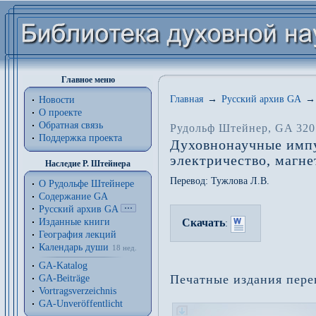
Главное меню
Главная
→
Русский архив GA
→
Новости
О проекте
Обратная связь
Рудольф Штейнер
, GA 320
Поддержка проекта
Духовнонаучные импу
электричество, магн
Наследие Р. Штейнера
Перевод:
Тужлова Л.В.
О Рудольфе Штейнере
Содержание GA
Русский архив GA
Изданные книги
Скачать
:
География лекций
Календарь души
18 нед.
GA-Katalog
Печатные издания пере
GA-Beiträge
Vortragsverzeichnis
GA-Unveröffentlicht