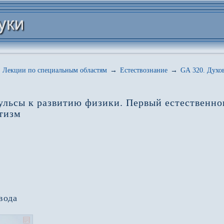
Лекции по специальным областям
→
Естествознание
→
GA 320.
Духов
льсы к развитию физики. Первый естественнона
етизм
вода