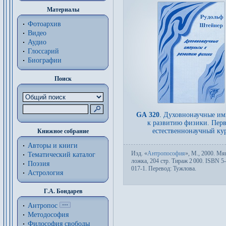
Материалы
Фотоархив
Видео
Аудио
Глоссарий
Биографии
Поиск
GA 320
.
Духовнонаучные им
к развитию физики. Пер
естественнонаучный ку
Книжное собрание
Авторы и книги
Изд.
«
Антропософия
»,
М.
, 2000. Мяг
Тематический каталог
лож­ка, 204 стр. Тираж 2
000. ISBN 5
Поэзия
017-1. Пере­вод:
Тужлова
.
Астрология
Г.А. Бондарев
Антропос
Методософия
Философия cвободы