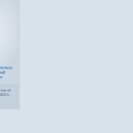
пульсы
вый
рс
­кая об­
-86951-