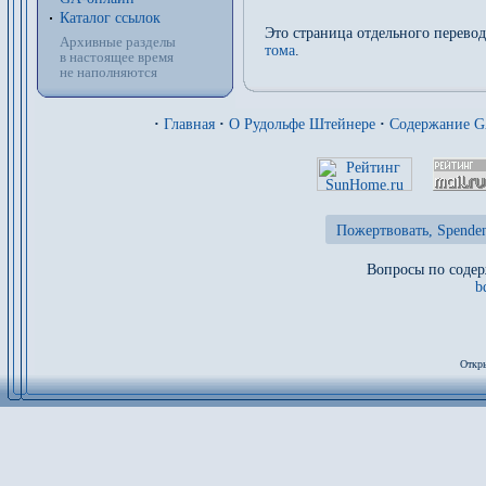
Каталог ссылок
Это страница отдельного перево
Архивные разделы
тома
.
в настоящее время
не наполняются
·
Главная
·
О Рудольфе Штейнере
·
Содержание 
Пожертвовать, Spenden
Вопросы по содер
b
Откры