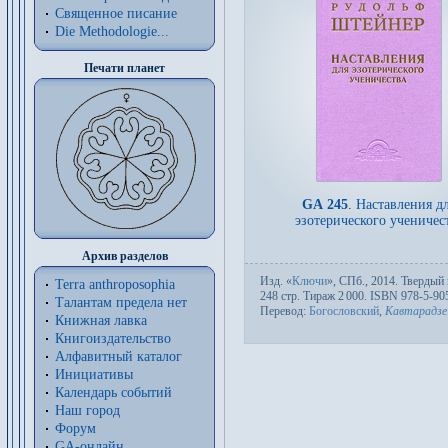
Священное писание
Die Methodologie...
Печати планет
GA 245
.
Наставления д
эзотерического ученичес
Архив разделов
Изд.
«
Ключи
»,
СПб.
, 2014. Твер­дый п
Terra anthroposophia
248 стр. Тираж 2
000. ISBN 978-5-90
Талантам предела нет
Пере­вод:
Богословский
,
Кавтарадзе
Книжная лавка
Книгоиздательство
Алфавитный каталог
Инициативы
Календарь событий
Наш город
Форум
GA-онлайн