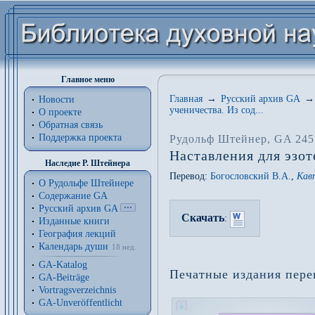
Главное меню
Главная
→
Русский архив GA
→
Новости
ученичества. Из сод...
О проекте
Обратная связь
Поддержка проекта
Рудольф Штейнер
, GA 245
Наставления для эзот
Наследие Р. Штейнера
Перевод:
Богословский В.А.
,
Кав
О Рудольфе Штейнере
Содержание GA
Русский архив GA
Скачать
:
Изданные книги
География лекций
Календарь души
18 нед.
GA-Katalog
Печатные издания пере
GA-Beiträge
Vortragsverzeichnis
GA-Unveröffentlicht