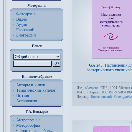
Материалы
Фотоархив
Видео
Аудио
Глоссарий
Биографии
Поиск
GA 245
.
Наставления д
эзотерического ученичес
Книжное собрание
Авторы и книги
Изд.
«
Дамаск
»,
СПб.
, 1994. Мяг­кая 
Тематический каталог
184 стр. Тираж 5
000. ISBN 5-85419-
Поэзия
Пере­вод:
Богословский
,
Кавтарадзе
Астрология
Г.А. Бондарев
Антропос
Методософия
Философия cвободы