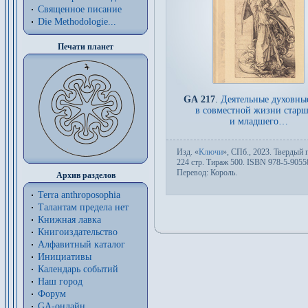
Священное писание
Die Methodologie...
Печати планет
GA 217
.
Деятельные духовны
в совместной жизни старш
и младшего…
Изд.
«
Ключи
»,
СПб.
, 2023. Твер­дый п
224 стр. Тираж 500. ISBN 978-5-9055
Пере­вод:
Король
.
Архив разделов
Terra anthroposophia
Талантам предела нет
Книжная лавка
Книгоиздательство
Алфавитный каталог
Инициативы
Календарь событий
Наш город
Форум
GA-онлайн