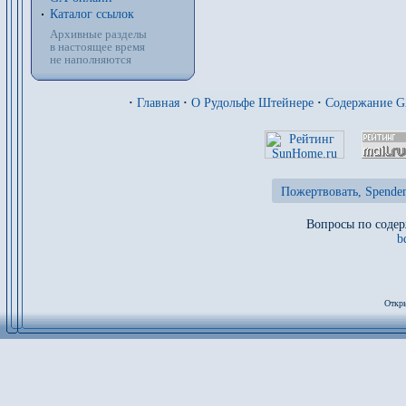
Каталог ссылок
Архивные разделы
в настоящее время
не наполняются
·
Главная
·
О Рудольфе Штейнере
·
Содержание 
Пожертвовать, Spenden
Вопросы по содер
b
Откры