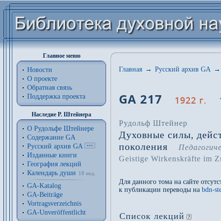
Главное меню
Главная
→
Русский архив GA
→
Новости
О проекте
Обратная связь
GA 217
Поддержка проекта
1922 г.
Наследие Р. Штейнера
Рудольф Штейнер
О Рудольфе Штейнере
Духовные силы, дейс
Содержание GA
поколения
Русский архив GA
Педагогич
Изданные книги
Geistige Wirkenskräfte im 
География лекций
Календарь души
18 нед.
Для данного тома на сайте отсут
GA-Katalog
к публикации переводы на
bdn-st
GA-Beiträge
Vortragsverzeichnis
GA-Unveröffentlicht
Список лекций