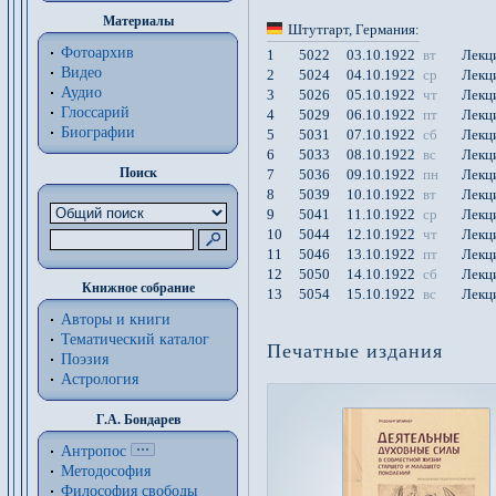
Материалы
Штутгарт
, Германия
:
Фотоархив
1
5022
03.10.1922
вт
Лекц
Видео
2
5024
04.10.1922
ср
Лекц
Аудио
3
5026
05.10.1922
чт
Лекц
Глоссарий
4
5029
06.10.1922
пт
Лекц
Биографии
5
5031
07.10.1922
сб
Лекц
6
5033
08.10.1922
вс
Лекц
Поиск
7
5036
09.10.1922
пн
Лекц
8
5039
10.10.1922
вт
Лекц
9
5041
11.10.1922
ср
Лекц
10
5044
12.10.1922
чт
Лекц
11
5046
13.10.1922
пт
Лекц
12
5050
14.10.1922
сб
Лекц
Книжное собрание
13
5054
15.10.1922
вс
Лекц
Авторы и книги
Тематический каталог
Печатные издания
Поэзия
Астрология
Г.А. Бондарев
Антропос
Методософия
Философия cвободы