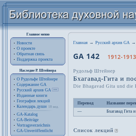
Главное меню
Главная
→
Русский архив GA
→
Новости
О проекте
GA 142
Обратная связь
1912-1913
Поддержка проекта
Рудольф Штейнер
Наследие Р. Штейнера
Бхагавад-Гита и по
О Рудольфе Штейнере
Содержание GA
Die Bhagavad Gita und die 
Русский архив GA
Изданные книги
География лекций
Перевод
Название пере
Календарь души
18 нед.
—
Бхагавад Гита 
GA-Katalog
GA-Beiträge
Vortragsverzeichnis
Список лекций
GA-Unveröffentlicht