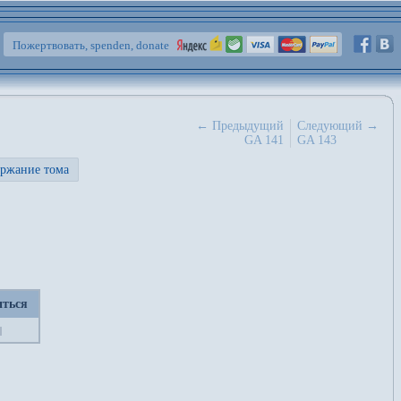
Пожертвовать, spenden, donate
← Предыдущий
Следующий →
GA 141
GA 143
ржание тома
иться