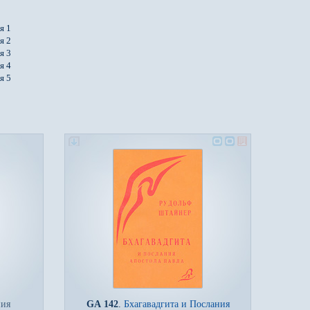
я 1
я 2
я 3
я 4
я 5
ния
GA 142
.
Бхагавадгита и Послания