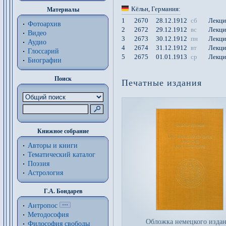
Кёльн
, Германия
:
Материалы
1
2670
28.12.1912
сб
Лекци
Фотоархив
2
2672
29.12.1912
вс
Лекци
Видео
3
2673
30.12.1912
пн
Лекци
Аудио
4
2674
31.12.1912
вт
Лекци
Глоссарий
5
2675
01.01.1913
ср
Лекци
Биографии
Поиск
Печатные издания
Книжное собрание
Авторы и книги
Тематический каталог
Поэзия
Астрология
Г.А. Бондарев
Антропос
Методософия
Обложка немецкого изда
Философия cвободы