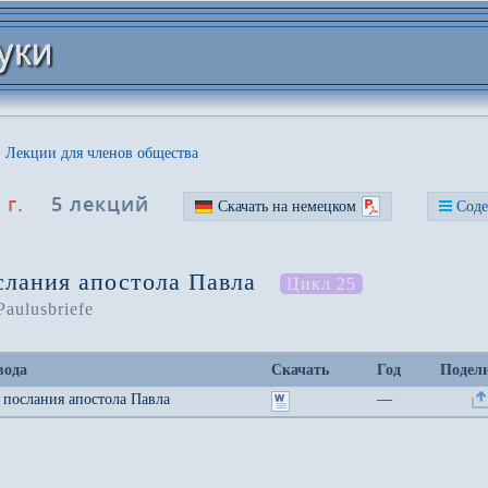
Лекции для членов общества
 г.
5 лекций
Скачать на немецком
Соде
слания апостола Павла
Цикл 25
Paulusbriefe
вода
Скачать
Год
Подел
и послания апостола Павла
—