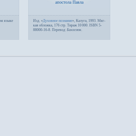
апостола Павла
ом языке
Изд.
«
Духовное познание
», Калуга, 1993. Мяг­
кая об­лож­ка, 176 стр. Тираж 10
000. ISBN 5-
88000-16-8. Пере­вод:
Банзелюк
.