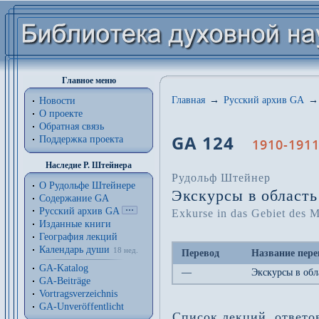
Главное меню
Главная
→
Русский архив GA
→
Новости
О проекте
Обратная связь
GA 124
Поддержка проекта
1910-1911
Наследие Р. Штейнера
Рудольф Штейнер
О Рудольфе Штейнере
Экскурсы в область
Содержание GA
Русский архив GA
Exkurse in das Gebiet des 
Изданные книги
География лекций
Календарь души
18 нед.
Перевод
Название пере
GA-Katalog
—
Экскурсы в обл
GA-Beiträge
Vortragsverzeichnis
GA-Unveröffentlicht
Список лекций, ответо