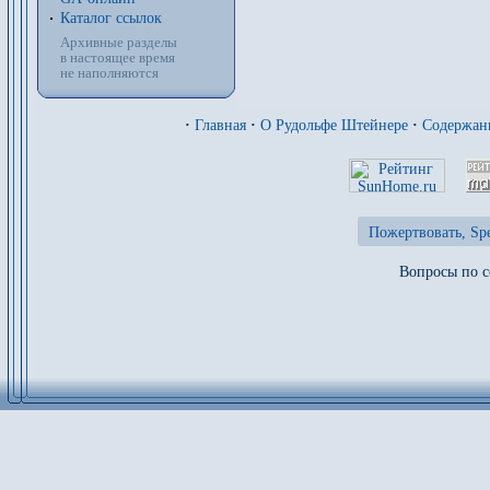
Каталог ссылок
Архивные разделы
в настоящее время
не наполняются
·
Главная
·
О Рудольфе Штейнере
·
Содержан
Пожертвовать, Spe
Вопросы по с