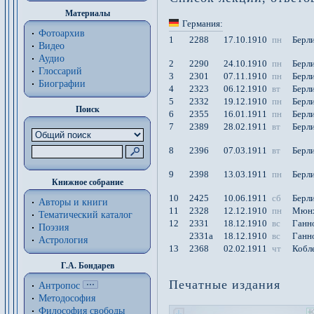
Материалы
Германия:
Фотоархив
1
2288
17.10.1910
пн
Берл
Видео
Аудио
2
2290
24.10.1910
пн
Берл
Глоссарий
3
2301
07.11.1910
пн
Берл
Биографии
4
2323
06.12.1910
вт
Берл
5
2332
19.12.1910
пн
Берл
Поиск
6
2355
16.01.1911
пн
Берл
7
2389
28.02.1911
вт
Берл
8
2396
07.03.1911
вт
Берл
9
2398
13.03.1911
пн
Берл
Книжное собрание
10
2425
10.06.1911
сб
Берл
Авторы и книги
11
2328
12.12.1910
пн
Мюн
Тематический каталог
12
2331
18.12.1910
вс
Ганн
Поэзия
2331a
18.12.1910
вс
Ганн
Астрология
13
2368
02.02.1911
чт
Кобл
Г.А. Бондарев
Печатные издания
Антропос
Методософия
Философия cвободы