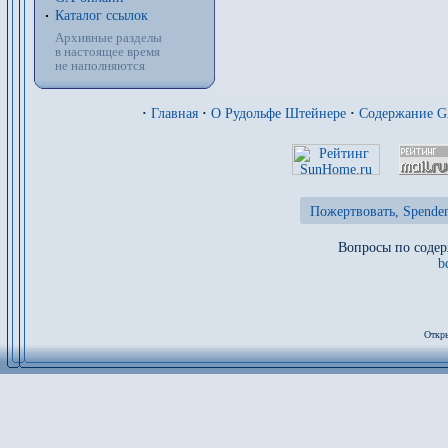
Каталог ссылок
Архивные разделы
в настоящее время
не наполняются
·
Главная
·
О Рудольфе Штейнере
·
Содержание 
Пожертвовать, Spenden
Вопросы по содер
b
Откры