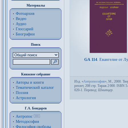
Материалы
Фотоархив
Видео
Аудио
Глоссарий
Биографии
Поиск
GA 114
.
Евангелие от Л
Книжное собрание
Изд.
«
Антропософия
»,
М.
, 2000. Тве
Авторы и книги
ре­плет, 208 стр. Тираж 2
000. ISBN 5
Тематический каталог
020-1. Пере­вод:
Шнитцер
.
Поэзия
Астрология
Г.А. Бондарев
Антропос
Методософия
Философия cвободы