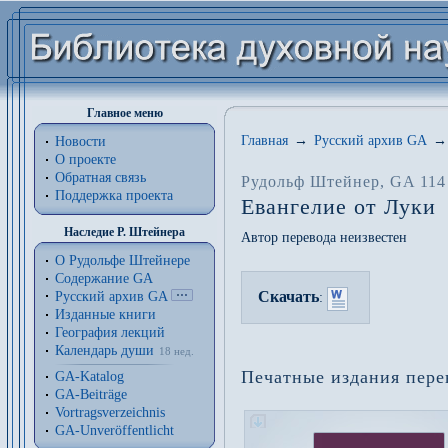
Главное меню
Главная
→
Русский архив GA
→
Новости
О проекте
Обратная связь
Рудольф Штейнер
, GA 114
Поддержка проекта
Евангелие от Луки
Наследие Р. Штейнера
Автор перевода неизвестен
О Рудольфе Штейнере
Содержание GA
Скачать
Русский архив GA
:
Изданные книги
География лекций
Календарь души
18 нед.
Печатные издания пере
GA-Katalog
GA-Beiträge
Vortragsverzeichnis
GA-Unveröffentlicht