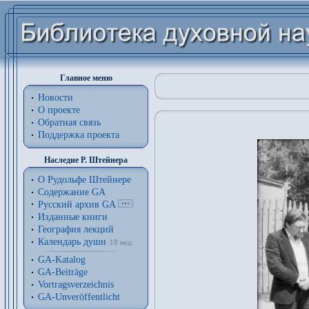
Главное меню
Новости
О проекте
Обратная связь
Поддержка проекта
Наследие Р. Штейнера
О Рудольфе Штейнере
Содержание GA
Русский архив GA
Изданные книги
География лекций
Календарь души
18 нед.
GA-Katalog
GA-Beiträge
Vortragsverzeichnis
GA-Unveröffentlicht