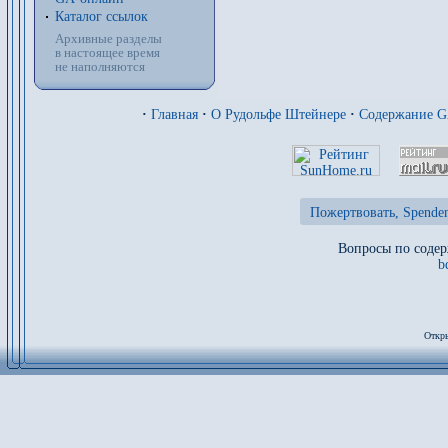
Каталог ссылок
Архивные разделы
в настоящее время
не наполняются
·
Главная
·
О Рудольфе Штейнере
·
Содержание 
Пожертвовать, Spenden
Вопросы по содер
b
Откры