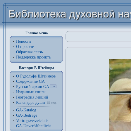
Главное меню
Новости
О проекте
Обратная связь
Поддержка проекта
Наследие Р. Штейнера
О Рудольфе Штейнере
Содержание GA
Русский архив GA
Изданные книги
География лекций
Календарь души
18 нед.
GA-Katalog
GA-Beiträge
Vortragsverzeichnis
GA-Unveröffentlicht