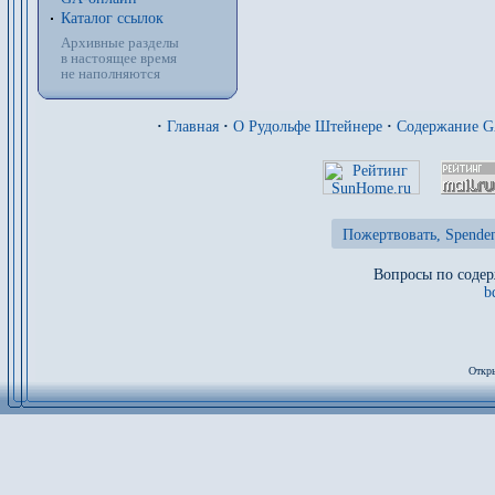
Каталог ссылок
Архивные разделы
в настоящее время
не наполняются
·
Главная
·
О Рудольфе Штейнере
·
Содержание 
Пожертвовать, Spenden
Вопросы по содер
b
Откры