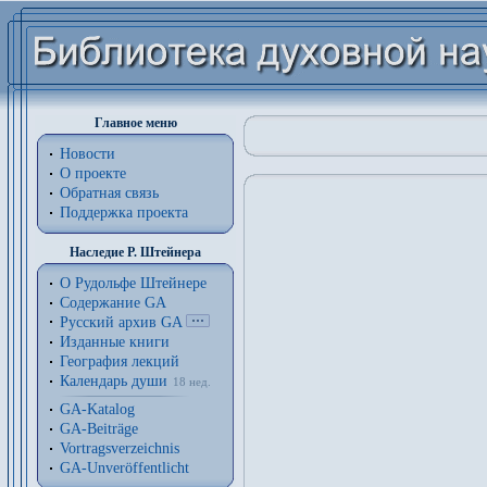
Главное меню
Новости
О проекте
Обратная связь
Поддержка проекта
Наследие Р. Штейнера
О Рудольфе Штейнере
Содержание GA
Русский архив GA
Изданные книги
География лекций
Календарь души
18 нед.
GA-Katalog
GA-Beiträge
Vortragsverzeichnis
GA-Unveröffentlicht