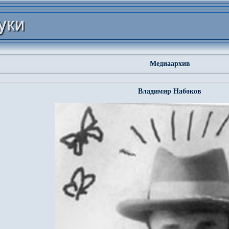
Медиаархив
Владимир Набоков