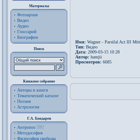
Материалы
Фотоархив
Видео
Аудио
Глоссарий
Биографии
Имя:
Wagner - Parsifal Act III Mit
Тип:
Видео
Поиск
Дата:
2009-03-15 10:28
Автор:
hamjii
Просмотров:
6685
Книжное собрание
Авторы и книги
Тематический каталог
Поэзия
Астрология
Г.А. Бондарев
Антропос
Методософия
Философия cвободы