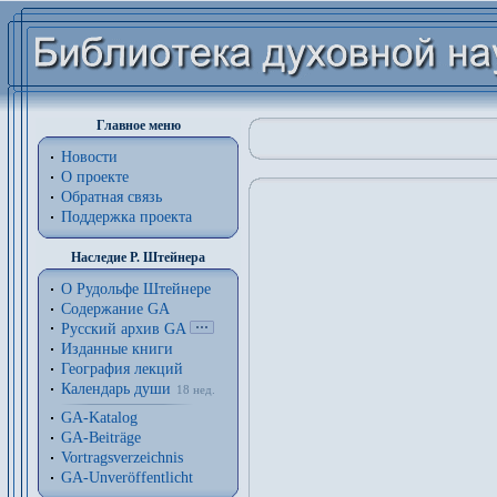
Главное меню
Новости
О проекте
Обратная связь
Поддержка проекта
Наследие Р. Штейнера
О Рудольфе Штейнере
Содержание GA
Русский архив GA
Изданные книги
География лекций
Календарь души
18 нед.
GA-Katalog
GA-Beiträge
Vortragsverzeichnis
GA-Unveröffentlicht