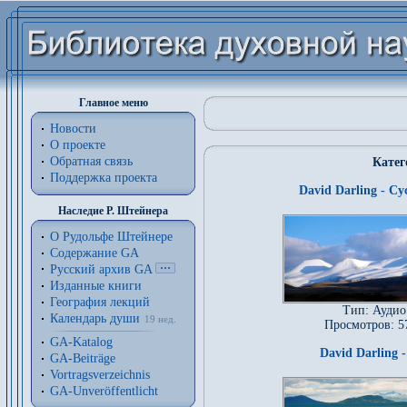
Главное меню
Новости
О проекте
Обратная связь
Катег
Поддержка проекта
David Darling - Cy
Наследие Р. Штейнера
О Рудольфе Штейнере
Содержание GA
Русский архив GA
Изданные книги
География лекций
Тип: Аудио
Календарь души
19 нед.
Просмотров: 5
GA-Katalog
David Darling -
GA-Beiträge
Vortragsverzeichnis
GA-Unveröffentlicht