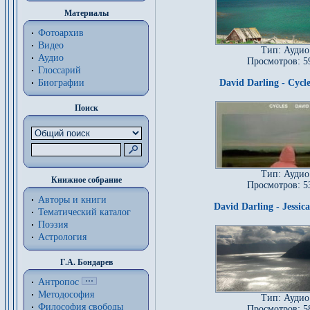
Материалы
Фотоархив
Видео
Тип: Аудио
Аудио
Просмотров: 5
Глоссарий
Биографии
David Darling - Cycl
Поиск
Тип: Аудио
Книжное собрание
Просмотров: 5
Авторы и книги
David Darling - Jessic
Тематический каталог
Поэзия
Астрология
Г.А. Бондарев
Антропос
Методософия
Тип: Аудио
Философия cвободы
Просмотров: 5