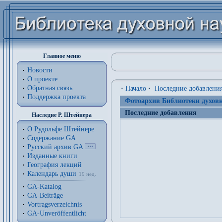
Главное меню
Новости
О проекте
Обратная связь
·
Начало
·
Последние добавлени
Поддержка проекта
Фотоархив Библиотеки духовн
Последние добавления
Наследие Р. Штейнера
О Рудольфе Штейнере
Содержание GA
Русский архив GA
Изданные книги
География лекций
Календарь души
19 нед.
GA-Katalog
GA-Beiträge
Vortragsverzeichnis
GA-Unveröffentlicht