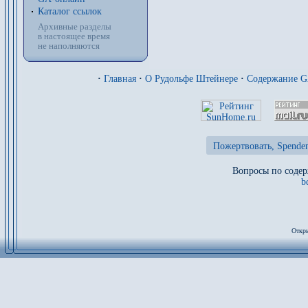
Каталог ссылок
Архивные разделы
в настоящее время
не наполняются
·
Главная
·
О Рудольфе Штейнере
·
Содержание 
Пожертвовать, Spenden
Вопросы по содер
b
Откры