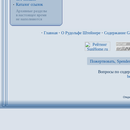
Каталог ссылок
Архивные разделы
в настоящее время
не наполняются
·
Главная
·
О Рудольфе Штейнере
·
Содержание 
Пожертвовать, Spenden
Вопросы по содер
b
Откры