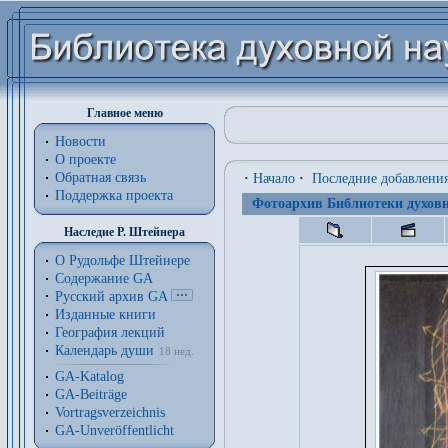
Главное меню
Новости
О проекте
Обратная связь
·
Начало
·
Последние добавлени
Поддержка проекта
Фотоархив Библиотеки духовн
Наследие Р. Штейнера
О Рудольфе Штейнере
Содержание GA
Русский архив GA
Изданные книги
География лекций
Календарь души
18 нед.
GA-Katalog
GA-Beiträge
Vortragsverzeichnis
GA-Unveröffentlicht