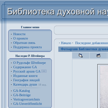
Главное меню
Новости
О проекте
Обратная связь
·
Начало
·
Последние добавлени
Поддержка проекта
Фотоархив Библиотеки духовн
Наследие Р. Штейнера
О Рудольфе Штейнере
Содержание GA
Русский архив GA
Изданные книги
География лекций
Календарь души
18 нед.
GA-Katalog
GA-Beiträge
Vortragsverzeichnis
GA-Unveröffentlicht