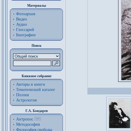
Материалы
Фотоархив
Видео
Аудио
Глоссарий
Биографии
Поиск
Книжное собрание
Авторы и книги
Тематический каталог
Поэзия
Астрология
Г.А. Бондарев
Антропос
Методософия
Философия cвободы