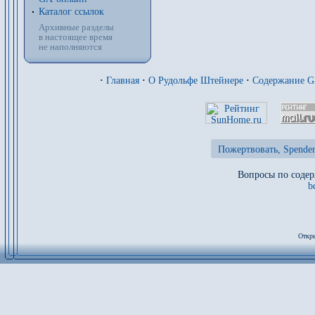
Каталог ссылок
Архивные разделы
в настоящее время
не наполняются
·
Главная
·
О Рудольфе Штейнере
·
Содержание 
Пожертвовать, Spenden
Вопросы по содер
b
Откры