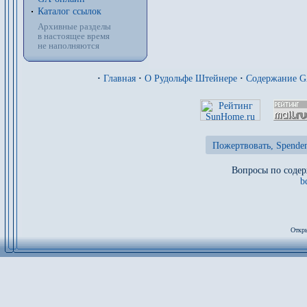
Каталог ссылок
Архивные разделы
в настоящее время
не наполняются
·
Главная
·
О Рудольфе Штейнере
·
Содержание 
Пожертвовать, Spenden
Вопросы по содер
b
Откры