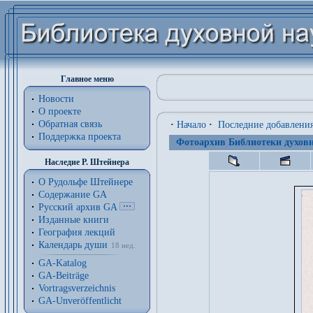
Главное меню
Новости
О проекте
Обратная связь
·
Начало
·
Последние добавлени
Поддержка проекта
Фотоархив Библиотеки духовн
Наследие Р. Штейнера
О Рудольфе Штейнере
Содержание GA
Русский архив GA
Изданные книги
География лекций
Календарь души
18 нед.
GA-Katalog
GA-Beiträge
Vortragsverzeichnis
GA-Unveröffentlicht