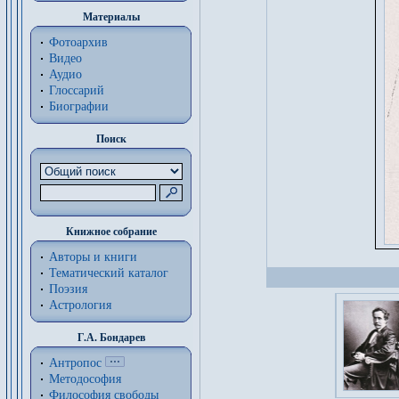
Материалы
Фотоархив
Видео
Аудио
Глоссарий
Биографии
Поиск
Книжное собрание
Авторы и книги
Тематический каталог
Поэзия
Астрология
Г.А. Бондарев
Антропос
Методософия
Философия cвободы