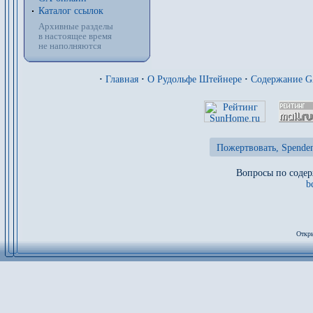
Каталог ссылок
Архивные разделы
в настоящее время
не наполняются
·
Главная
·
О Рудольфе Штейнере
·
Содержание 
Пожертвовать, Spenden
Вопросы по содер
b
Откры