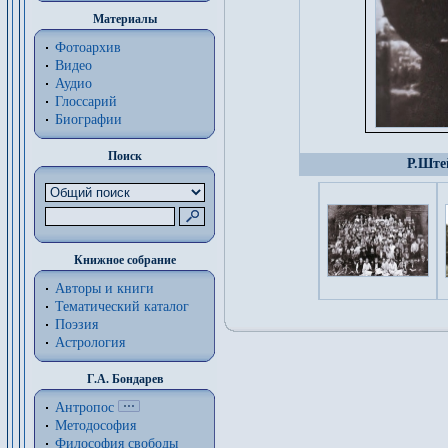
Материалы
Фотоархив
Видео
Аудио
Глоссарий
Биографии
Поиск
Р.Ште
Книжное собрание
Авторы и книги
Тематический каталог
Поэзия
Астрология
Г.А. Бондарев
Антропос
Методософия
Философия cвободы