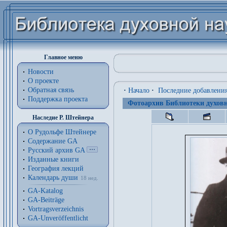
Главное меню
Новости
О проекте
Обратная связь
·
Начало
·
Последние добавлени
Поддержка проекта
Фотоархив Библиотеки духовн
Наследие Р. Штейнера
О Рудольфе Штейнере
Содержание GA
Русский архив GA
Изданные книги
География лекций
Календарь души
18 нед.
GA-Katalog
GA-Beiträge
Vortragsverzeichnis
GA-Unveröffentlicht