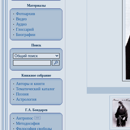
Материалы
Фотоархив
Видео
Аудио
Глоссарий
Биографии
Поиск
Книжное собрание
Авторы и книги
Тематический каталог
Поэзия
Астрология
Г.А. Бондарев
Антропос
Методософия
Философия cвободы