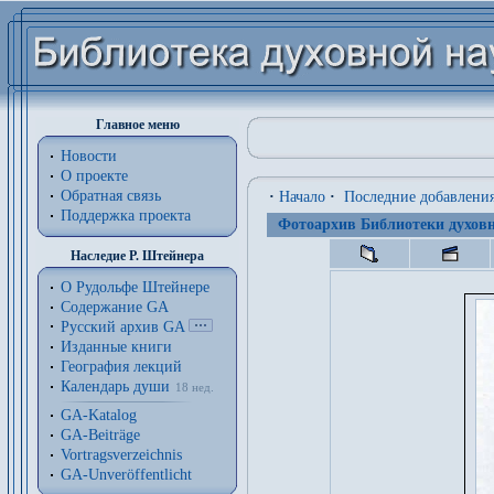
Главное меню
Новости
О проекте
Обратная связь
·
Начало
·
Последние добавлени
Поддержка проекта
Фотоархив Библиотеки духовн
Наследие Р. Штейнера
О Рудольфе Штейнере
Содержание GA
Русский архив GA
Изданные книги
География лекций
Календарь души
18 нед.
GA-Katalog
GA-Beiträge
Vortragsverzeichnis
GA-Unveröffentlicht