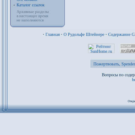
Каталог ссылок
Архивные разделы
в настоящее время
не наполняются
·
Главная
·
О Рудольфе Штейнере
·
Содержание 
Пожертвовать, Spenden
Вопросы по содер
b
Откры