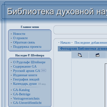
Главное меню
Новости
О проекте
Обратная связь
·
Начало
·
Последние добавлени
Поддержка проекта
Фотоархив Библиотеки духовн
Наследие Р. Штейнера
О Рудольфе Штейнере
Содержание GA
Русский архив GA
Изданные книги
География лекций
Календарь души
18 нед.
GA-Katalog
GA-Beiträge
Vortragsverzeichnis
GA-Unveröffentlicht