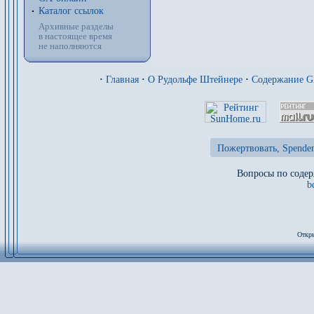
Каталог ссылок
Архивные разделы
в настоящее время
не наполняются
·
Главная
·
О Рудольфе Штейнере
·
Содержание 
Пожертвовать, Spenden
Вопросы по содер
b
Откры