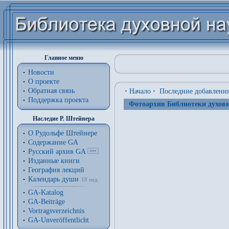
Главное меню
Новости
О проекте
Обратная связь
·
Начало
·
Последние добавлени
Поддержка проекта
Фотоархив Библиотеки духовн
Наследие Р. Штейнера
О Рудольфе Штейнере
Содержание GA
Русский архив GA
Изданные книги
География лекций
Календарь души
18 нед.
GA-Katalog
GA-Beiträge
Vortragsverzeichnis
GA-Unveröffentlicht