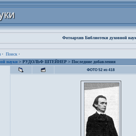
Фотоархив Библиотеки духовной нау
я
·
Поиск
·
ой науки
> РУДОЛЬФ ШТЕЙНЕР > Последние добавления
ФОТО 52 из 418