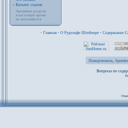
Каталог ссылок
Архивные разделы
в настоящее время
не наполняются
·
Главная
·
О Рудольфе Штейнере
·
Содержание 
Пожертвовать, Spenden
Вопросы по содер
b
Откры