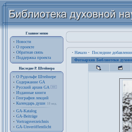
Главное меню
Новости
О проекте
Обратная связь
·
Начало
·
Последние добавлени
Поддержка проекта
Фотоархив Библиотеки духовн
Наследие Р. Штейнера
О Рудольфе Штейнере
Содержание GA
Русский архив GA
Изданные книги
География лекций
Календарь души
18 нед.
GA-Katalog
GA-Beiträge
Vortragsverzeichnis
GA-Unveröffentlicht