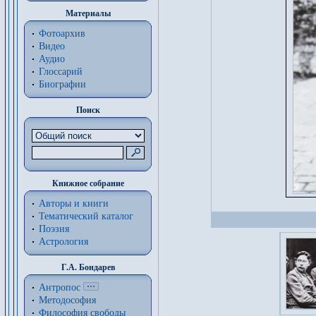
Материалы
Фотоархив
Видео
Аудио
Глоссарий
Биографии
Поиск
Книжное собрание
Авторы и книги
Тематический каталог
Поэзия
Астрология
Г.А. Бондарев
Антропос
Методософия
Философия cвободы