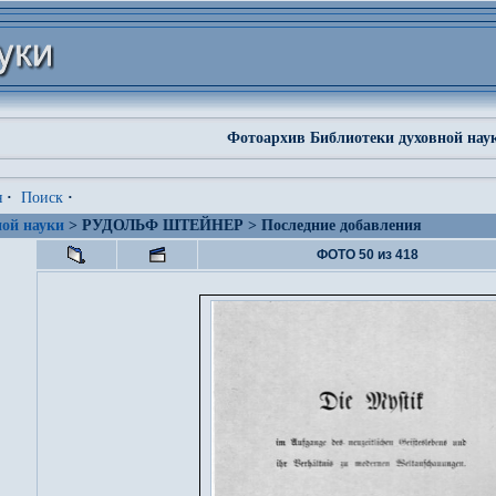
Фотоархив Библиотеки духовной нау
я
·
Поиск
·
ой науки
> РУДОЛЬФ ШТЕЙНЕР > Последние добавления
ФОТО 50 из 418