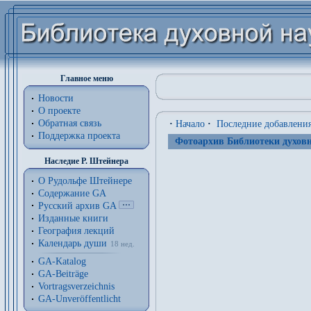
Главное меню
Новости
О проекте
Обратная связь
·
Начало
·
Последние добавлени
Поддержка проекта
Фотоархив Библиотеки духовн
Наследие Р. Штейнера
О Рудольфе Штейнере
Содержание GA
Русский архив GA
Изданные книги
География лекций
Календарь души
18 нед.
GA-Katalog
GA-Beiträge
Vortragsverzeichnis
GA-Unveröffentlicht