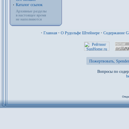
Каталог ссылок
Архивные разделы
в настоящее время
не наполняются
·
Главная
·
О Рудольфе Штейнере
·
Содержание 
Пожертвовать, Spenden
Вопросы по содер
b
Откры