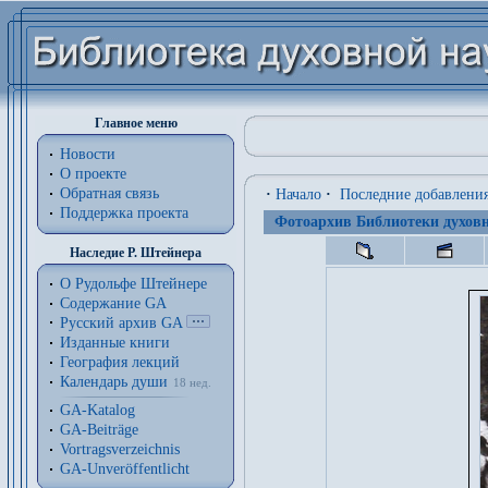
Главное меню
Новости
О проекте
Обратная связь
·
Начало
·
Последние добавлени
Поддержка проекта
Фотоархив Библиотеки духовн
Наследие Р. Штейнера
О Рудольфе Штейнере
Содержание GA
Русский архив GA
Изданные книги
География лекций
Календарь души
18 нед.
GA-Katalog
GA-Beiträge
Vortragsverzeichnis
GA-Unveröffentlicht