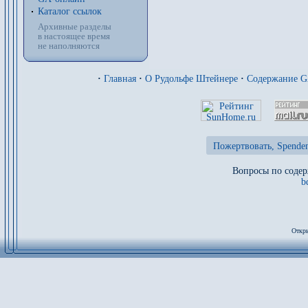
Каталог ссылок
Архивные разделы
в настоящее время
не наполняются
·
Главная
·
О Рудольфе Штейнере
·
Содержание 
Пожертвовать, Spenden
Вопросы по содер
b
Откры