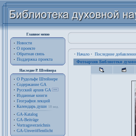
Главное меню
Новости
О проекте
Обратная связь
·
Начало
·
Последние добавлени
Поддержка проекта
Фотоархив Библиотеки духовн
Наследие Р. Штейнера
О Рудольфе Штейнере
Содержание GA
Русский архив GA
Изданные книги
География лекций
Календарь души
18 нед.
GA-Katalog
GA-Beiträge
Vortragsverzeichnis
GA-Unveröffentlicht