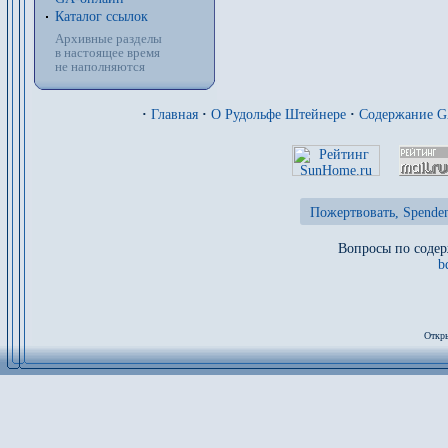
Каталог ссылок
Архивные разделы
в настоящее время
не наполняются
·
Главная
·
О Рудольфе Штейнере
·
Содержание 
Пожертвовать, Spenden
Вопросы по содер
b
Откры