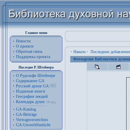
Главное меню
Новости
О проекте
Обратная связь
·
Начало
·
Последние добавлени
Поддержка проекта
Фотоархив Библиотеки духовн
Наследие Р. Штейнера
О Рудольфе Штейнере
Содержание GA
Русский архив GA
Изданные книги
География лекций
Календарь души
18 нед.
GA-Katalog
GA-Beiträge
Vortragsverzeichnis
GA-Unveröffentlicht