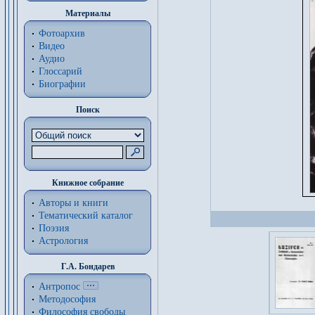
Материалы
Фотоархив
Видео
Аудио
Глоссарий
Биографии
Поиск
Книжное собрание
Авторы и книги
Тематический каталог
Поэзия
Астрология
Г.А. Бондарев
Антропос
Методософия
Философия cвободы