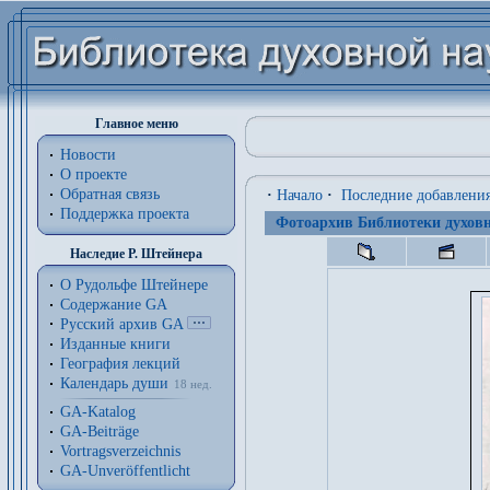
Главное меню
Новости
О проекте
Обратная связь
·
Начало
·
Последние добавлени
Поддержка проекта
Фотоархив Библиотеки духовн
Наследие Р. Штейнера
О Рудольфе Штейнере
Содержание GA
Русский архив GA
Изданные книги
География лекций
Календарь души
18 нед.
GA-Katalog
GA-Beiträge
Vortragsverzeichnis
GA-Unveröffentlicht