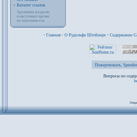
Каталог ссылок
Архивные разделы
в настоящее время
не наполняются
·
Главная
·
О Рудольфе Штейнере
·
Содержание 
Пожертвовать, Spenden
Вопросы по содер
b
Откры