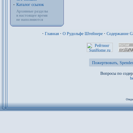
Каталог ссылок
Архивные разделы
в настоящее время
не наполняются
·
Главная
·
О Рудольфе Штейнере
·
Содержание 
Пожертвовать, Spenden
Вопросы по содер
b
Откры