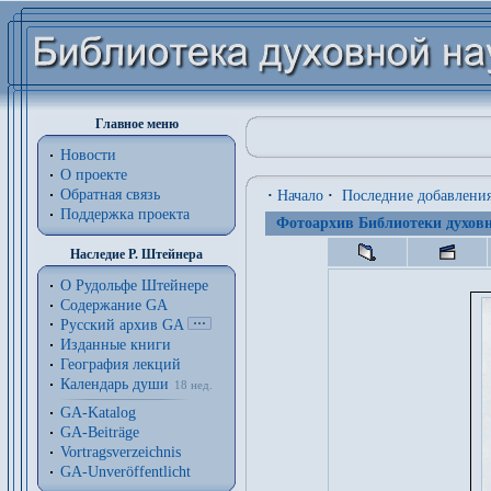
Главное меню
Новости
О проекте
Обратная связь
·
Начало
·
Последние добавлени
Поддержка проекта
Фотоархив Библиотеки духовн
Наследие Р. Штейнера
О Рудольфе Штейнере
Содержание GA
Русский архив GA
Изданные книги
География лекций
Календарь души
18 нед.
GA-Katalog
GA-Beiträge
Vortragsverzeichnis
GA-Unveröffentlicht