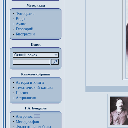
Материалы
Фотоархив
Видео
Аудио
Глоссарий
Биографии
Поиск
Книжное собрание
Авторы и книги
Тематический каталог
Поэзия
Астрология
Г.А. Бондарев
Антропос
Методософия
Философия cвободы