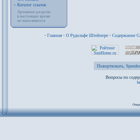
Каталог ссылок
Архивные разделы
в настоящее время
не наполняются
·
Главная
·
О Рудольфе Штейнере
·
Содержание 
Пожертвовать, Spenden
Вопросы по содер
b
Откры