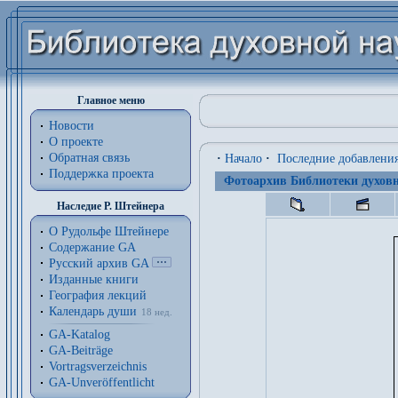
Главное меню
Новости
О проекте
Обратная связь
·
Начало
·
Последние добавлени
Поддержка проекта
Фотоархив Библиотеки духовн
Наследие Р. Штейнера
О Рудольфе Штейнере
Содержание GA
Русский архив GA
Изданные книги
География лекций
Календарь души
18 нед.
GA-Katalog
GA-Beiträge
Vortragsverzeichnis
GA-Unveröffentlicht