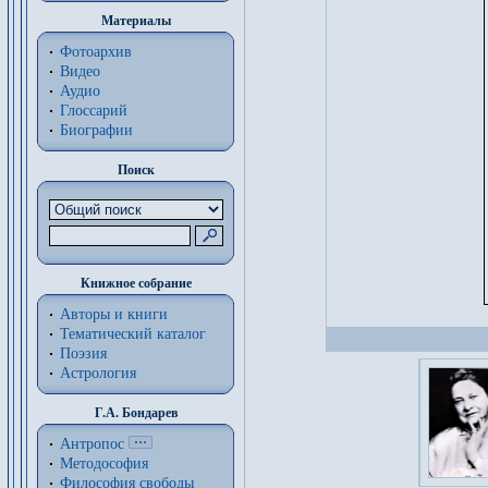
Материалы
Фотоархив
Видео
Аудио
Глоссарий
Биографии
Поиск
Книжное собрание
Авторы и книги
Тематический каталог
Поэзия
Астрология
Г.А. Бондарев
Антропос
Методософия
Философия cвободы