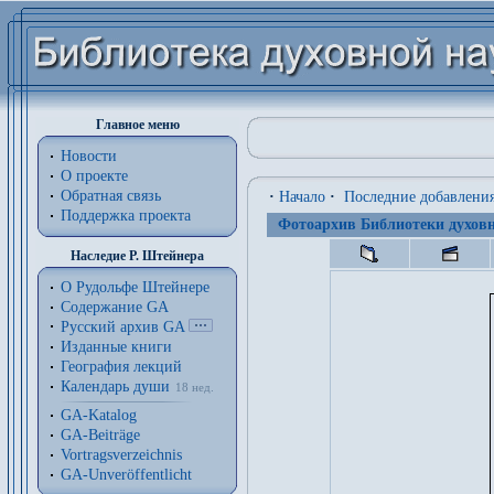
Главное меню
Новости
О проекте
Обратная связь
·
Начало
·
Последние добавлени
Поддержка проекта
Фотоархив Библиотеки духовн
Наследие Р. Штейнера
О Рудольфе Штейнере
Содержание GA
Русский архив GA
Изданные книги
География лекций
Календарь души
18 нед.
GA-Katalog
GA-Beiträge
Vortragsverzeichnis
GA-Unveröffentlicht