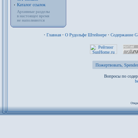
Каталог ссылок
Архивные разделы
в настоящее время
не наполняются
·
Главная
·
О Рудольфе Штейнере
·
Содержание 
Пожертвовать, Spenden
Вопросы по содер
b
Откры