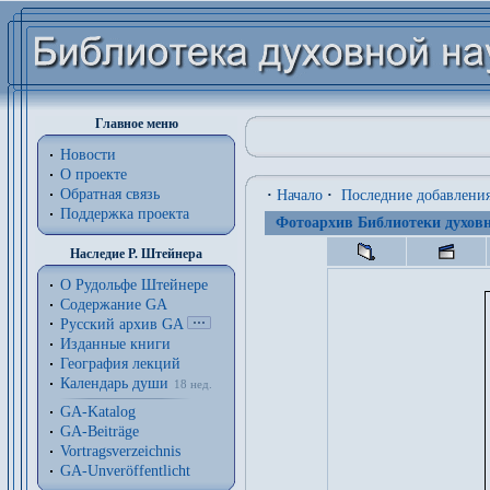
Главное меню
Новости
О проекте
Обратная связь
·
Начало
·
Последние добавлени
Поддержка проекта
Фотоархив Библиотеки духовн
Наследие Р. Штейнера
О Рудольфе Штейнере
Содержание GA
Русский архив GA
Изданные книги
География лекций
Календарь души
18 нед.
GA-Katalog
GA-Beiträge
Vortragsverzeichnis
GA-Unveröffentlicht