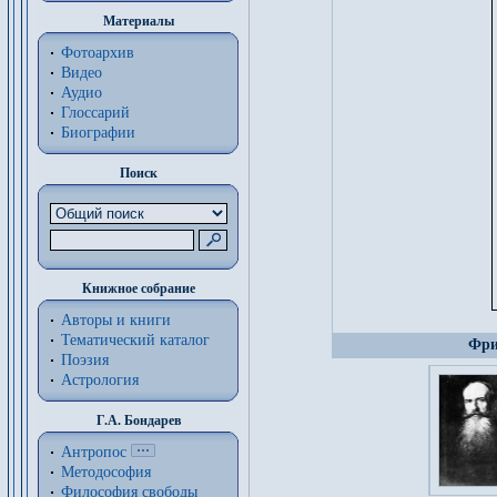
Материалы
Фотоархив
Видео
Аудио
Глоссарий
Биографии
Поиск
Книжное собрание
Авторы и книги
Тематический каталог
Фри
Поэзия
Астрология
Г.А. Бондарев
Антропос
Методософия
Философия cвободы