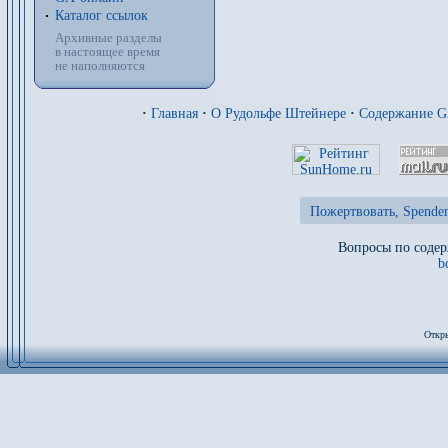
Каталог ссылок
Архивные разделы
в настоящее время
не наполняются
·
Главная
·
О Рудольфе Штейнере
·
Содержание 
Пожертвовать, Spenden
Вопросы по содер
b
Откры