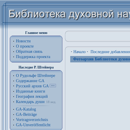
Главное меню
Новости
О проекте
Обратная связь
·
Начало
·
Последние добавлени
Поддержка проекта
Фотоархив Библиотеки духовн
Наследие Р. Штейнера
О Рудольфе Штейнере
Содержание GA
Русский архив GA
Изданные книги
География лекций
Календарь души
18 нед.
GA-Katalog
GA-Beiträge
Vortragsverzeichnis
GA-Unveröffentlicht