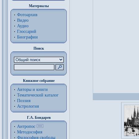
Материалы
Фотоархив
Видео
Аудио
Глоссарий
Биографии
Поиск
Книжное собрание
Авторы и книги
Тематический каталог
Поэзия
Астрология
Г.А. Бондарев
Антропос
Методософия
Философия cвободы