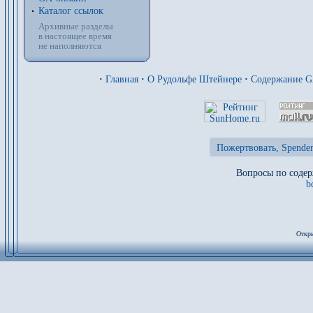
Каталог ссылок
Архивные разделы
в настоящее время
не наполняются
·
Главная
·
О Рудольфе Штейнере
·
Содержание 
Пожертвовать, Spenden
Вопросы по содер
b
Откры