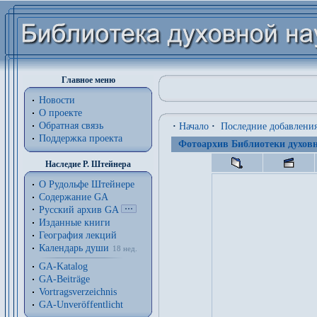
Главное меню
Новости
О проекте
Обратная связь
·
Начало
·
Последние добавлени
Поддержка проекта
Фотоархив Библиотеки духовн
Наследие Р. Штейнера
О Рудольфе Штейнере
Содержание GA
Русский архив GA
Изданные книги
География лекций
Календарь души
18 нед.
GA-Katalog
GA-Beiträge
Vortragsverzeichnis
GA-Unveröffentlicht