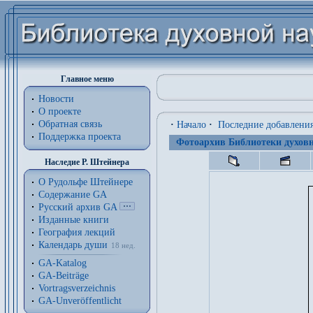
Главное меню
Новости
О проекте
Обратная связь
·
Начало
·
Последние добавлени
Поддержка проекта
Фотоархив Библиотеки духовн
Наследие Р. Штейнера
О Рудольфе Штейнере
Содержание GA
Русский архив GA
Изданные книги
География лекций
Календарь души
18 нед.
GA-Katalog
GA-Beiträge
Vortragsverzeichnis
GA-Unveröffentlicht