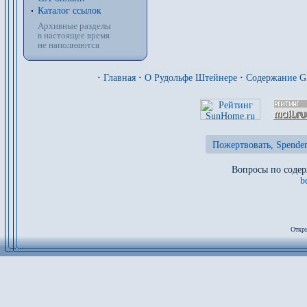
Каталог ссылок
Архивные разделы
в настоящее время
не наполняются
·
Главная
·
О Рудольфе Штейнере
·
Содержание 
Пожертвовать, Spenden
Вопросы по содер
b
Откры