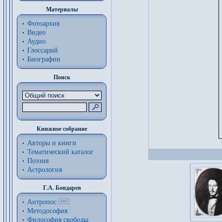
Материалы
Фотоархив
Видео
Аудио
Глоссарий
Биографии
Поиск
Книжное собрание
Авторы и книги
Тематический каталог
Поэзия
Астрология
Г.А. Бондарев
Антропос
Методософия
Философия cвободы