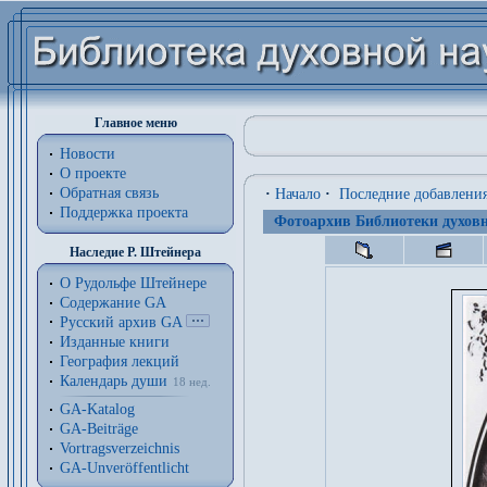
Главное меню
Новости
О проекте
Обратная связь
·
Начало
·
Последние добавлени
Поддержка проекта
Фотоархив Библиотеки духовн
Наследие Р. Штейнера
О Рудольфе Штейнере
Содержание GA
Русский архив GA
Изданные книги
География лекций
Календарь души
18 нед.
GA-Katalog
GA-Beiträge
Vortragsverzeichnis
GA-Unveröffentlicht