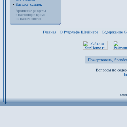
Каталог ссылок
Архивные разделы
в настоящее время
не наполняются
·
Главная
·
О Рудольфе Штейнере
·
Содержание 
Пожертвовать, Spenden
Вопросы по содер
b
Откры