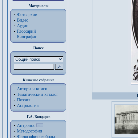
Материалы
Фотоархив
Видео
Аудио
Глоссарий
Биографии
Поиск
Книжное собрание
Авторы и книги
Тематический каталог
Поэзия
Астрология
Г.А. Бондарев
Антропос
Методософия
Философия cвободы