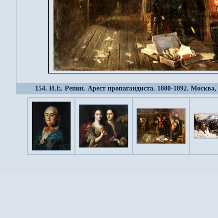
154. И.Е. Репин. Арест пропагандиста. 1880-1892. Москва