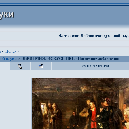
Фотоархив Библиотеки духовной нау
я
·
Поиск
·
ой науки
> ЭВРИТМИЯ. ИСКУССТВО > Последние добавления
ФОТО 97 из 348