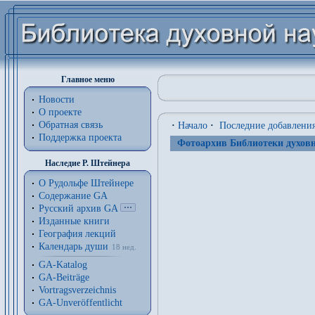
Главное меню
Новости
О проекте
Обратная связь
·
Начало
·
Последние добавлени
Поддержка проекта
Фотоархив Библиотеки духовн
Наследие Р. Штейнера
О Рудольфе Штейнере
Содержание GA
Русский архив GA
Изданные книги
География лекций
Календарь души
18 нед.
GA-Katalog
GA-Beiträge
Vortragsverzeichnis
GA-Unveröffentlicht