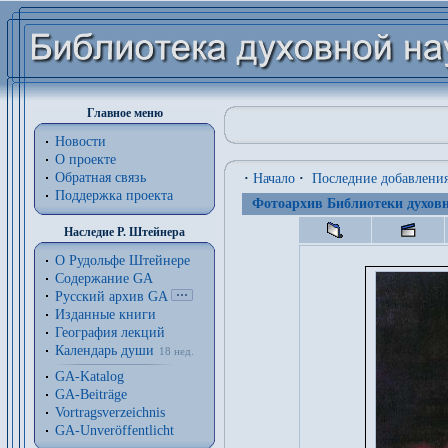
Главное меню
Новости
О проекте
Обратная связь
·
Начало
·
Последние добавлени
Поддержка проекта
Фотоархив Библиотеки духовн
Наследие Р. Штейнера
О Рудольфе Штейнере
Содержание GA
Русский архив GA
Изданные книги
География лекций
Календарь души
18 нед.
GA-Katalog
GA-Beiträge
Vortragsverzeichnis
GA-Unveröffentlicht