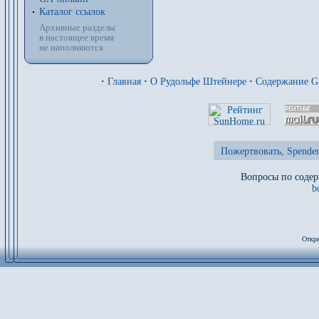
Каталог ссылок
Архивные разделы
в настоящее время
не наполняются
·
Главная
·
О Рудольфе Штейнере
·
Содержание 
Пожертвовать, Spenden
Вопросы по содер
b
Откры