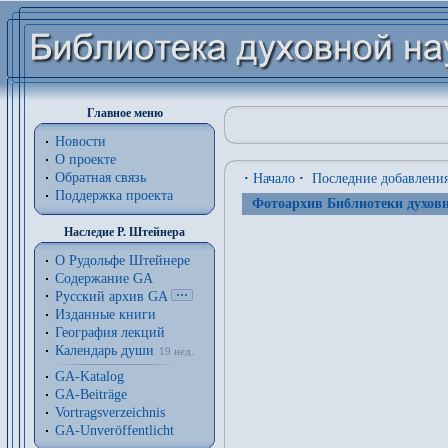
Главное меню
Новости
О проекте
Обратная связь
·
Начало
·
Последние добавлени
Поддержка проекта
Фотоархив Библиотеки духовн
Наследие Р. Штейнера
О Рудольфе Штейнере
Содержание GA
Русский архив GA
Изданные книги
География лекций
Календарь души
19 нед.
GA-Katalog
GA-Beiträge
Vortragsverzeichnis
GA-Unveröffentlicht