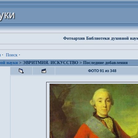
Фотоархив Библиотеки духовной нау
я
·
Поиск
·
ой науки
> ЭВРИТМИЯ. ИСКУССТВО > Последние добавления
ФОТО 91 из 348