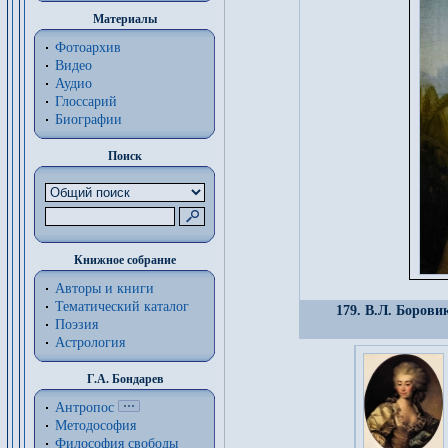
Материалы
Фотоархив
Видео
Аудио
Глоссарий
Биографии
Поиск
Книжное собрание
Авторы и книги
Тематический каталог
179. В.Л. Борови
Поэзия
Астрология
Г.А. Бондарев
Антропос
Методософия
Философия cвободы