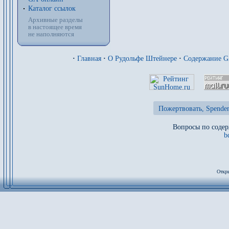
Каталог ссылок
Архивные разделы
в настоящее время
не наполняются
·
Главная
·
О Рудольфе Штейнере
·
Содержание 
Пожертвовать, Spenden
Вопросы по содер
b
Откры