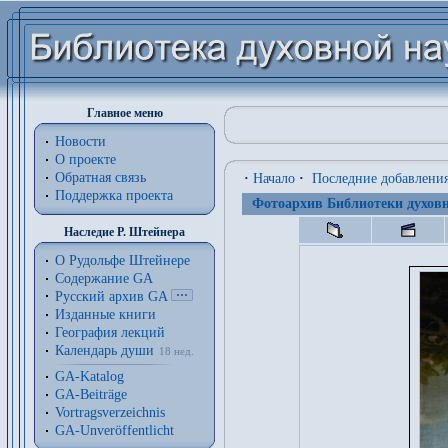
Главное меню
Новости
О проекте
Обратная связь
·
Начало
·
Последние добавлени
Поддержка проекта
Фотоархив Библиотеки духовн
Наследие Р. Штейнера
О Рудольфе Штейнере
Содержание GA
Русский архив GA
Изданные книги
География лекций
Календарь души
18 нед.
GA-Katalog
GA-Beiträge
Vortragsverzeichnis
GA-Unveröffentlicht