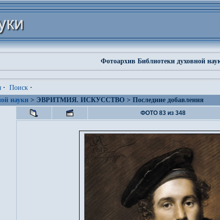
Фотоархив Библиотеки духовной нау
я
·
Поиск
·
ой науки
> ЭВРИТМИЯ. ИСКУССТВО > Последние добавления
ФОТО 83 из 348