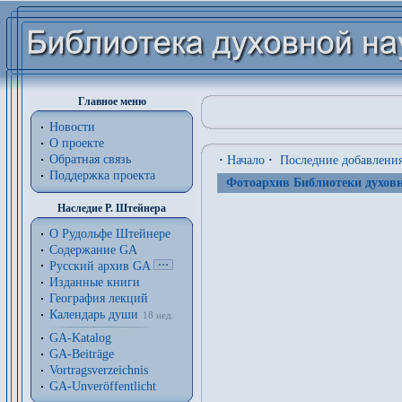
Главное меню
Новости
О проекте
Обратная связь
·
Начало
·
Последние добавлени
Поддержка проекта
Фотоархив Библиотеки духовн
Наследие Р. Штейнера
О Рудольфе Штейнере
Содержание GA
Русский архив GA
Изданные книги
География лекций
Календарь души
18 нед.
GA-Katalog
GA-Beiträge
Vortragsverzeichnis
GA-Unveröffentlicht