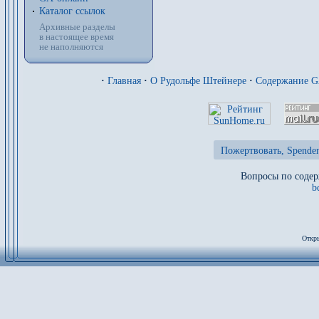
Каталог ссылок
Архивные разделы
в настоящее время
не наполняются
·
Главная
·
О Рудольфе Штейнере
·
Содержание 
Пожертвовать, Spenden
Вопросы по содер
b
Откры