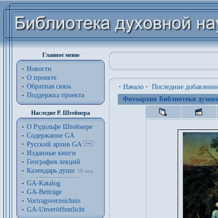
Главное меню
Новости
О проекте
Обратная связь
·
Начало
·
Последние добавлени
Поддержка проекта
Фотоархив Библиотеки духовн
Наследие Р. Штейнера
О Рудольфе Штейнере
Содержание GA
Русский архив GA
Изданные книги
География лекций
Календарь души
18 нед.
GA-Katalog
GA-Beiträge
Vortragsverzeichnis
GA-Unveröffentlicht