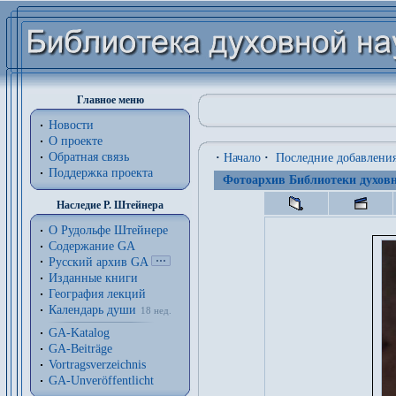
Главное меню
Новости
О проекте
Обратная связь
·
Начало
·
Последние добавлени
Поддержка проекта
Фотоархив Библиотеки духовн
Наследие Р. Штейнера
О Рудольфе Штейнере
Содержание GA
Русский архив GA
Изданные книги
География лекций
Календарь души
18 нед.
GA-Katalog
GA-Beiträge
Vortragsverzeichnis
GA-Unveröffentlicht