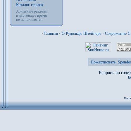
Каталог ссылок
Архивные разделы
в настоящее время
не наполняются
·
Главная
·
О Рудольфе Штейнере
·
Содержание 
Пожертвовать, Spenden
Вопросы по содер
b
Откры